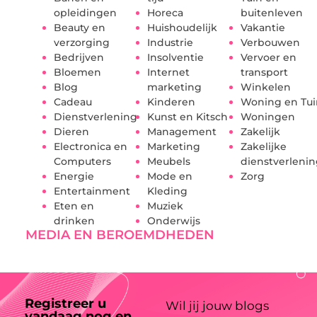
opleidingen
Horeca
buitenleven
Beauty en
Huishoudelijk
Vakantie
verzorging
Industrie
Verbouwen
Bedrijven
Insolventie
Vervoer en
Bloemen
Internet
transport
Blog
marketing
Winkelen
Cadeau
Kinderen
Woning en Tui
Dienstverlening
Kunst en Kitsch
Woningen
Dieren
Management
Zakelijk
Electronica en
Marketing
Zakelijke
Computers
Meubels
dienstverleni
Energie
Mode en
Zorg
Entertainment
Kleding
Eten en
Muziek
drinken
Onderwijs
MEDIA EN BEROEMDHEDEN
Registreer u
Wil jij jouw blogs
vandaag nog en