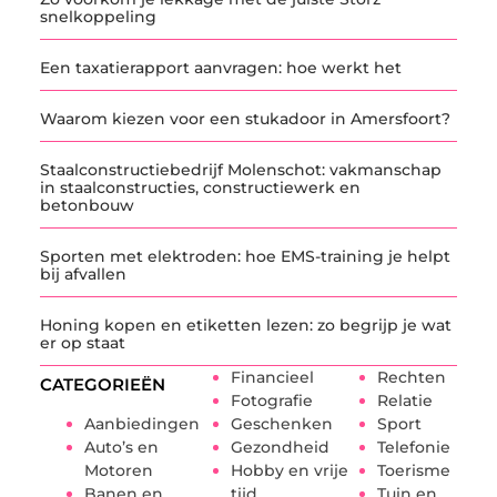
snelkoppeling
Een taxatierapport aanvragen: hoe werkt het
Waarom kiezen voor een stukadoor in Amersfoort?
Staalconstructiebedrijf Molenschot: vakmanschap
in staalconstructies, constructiewerk en
betonbouw
Sporten met elektroden: hoe EMS-training je helpt
bij afvallen
Honing kopen en etiketten lezen: zo begrijp je wat
er op staat
Financieel
Rechten
CATEGORIEËN
Fotografie
Relatie
Aanbiedingen
Geschenken
Sport
Auto’s en
Gezondheid
Telefonie
Motoren
Hobby en vrije
Toerisme
Banen en
tijd
Tuin en