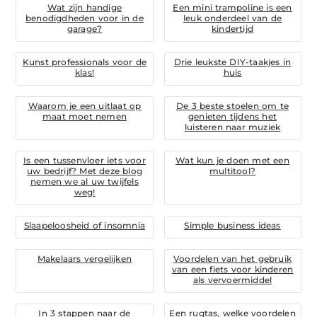
Wat zijn handige
Een mini trampoline is een
benodigdheden voor in de
leuk onderdeel van de
garage?
kindertijd
Kunst professionals voor de
Drie leukste DIY-taakjes in
klas!
huis
Waarom je een uitlaat op
De 3 beste stoelen om te
maat moet nemen
genieten tijdens het
luisteren naar muziek
Is een tussenvloer iets voor
Wat kun je doen met een
uw bedrijf? Met deze blog
multitool?
nemen we al uw twijfels
weg!
Slaapeloosheid of insomnia
Simple business ideas
Makelaars vergelijken
Voordelen van het gebruik
van een fiets voor kinderen
als vervoermiddel
In 3 stappen naar de
Een rugtas, welke voordelen