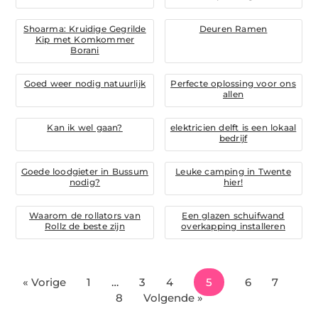
Shoarma: Kruidige Gegrilde
Deuren Ramen
Kip met Komkommer
Borani
Goed weer nodig natuurlijk
Perfecte oplossing voor ons
allen
Kan ik wel gaan?
elektricien delft is een lokaal
bedrijf
Goede loodgieter in Bussum
Leuke camping in Twente
nodig?
hier!
Waarom de rollators van
Een glazen schuifwand
Rollz de beste zijn
overkapping installeren
« Vorige
1
…
3
4
5
6
7
8
Volgende »