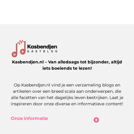
Kasbendjen.nl – Van alledaags tot bijzonder, altijd
iets boeiends te lezen!
Op Kasbendjen.nl vind je een verzameling blogs en
artikelen over een breed scala aan onderwerpen, die
alle facetten van het dagelijks leven bestrijken. Laat je
inspireren door onze diverse en informatieve content!
Onze informatie
Koop Backlinks: Uitdagingen, Kansen en Slimme Strategieën
Kan je geld verdienen met een website? Zo maak je het haalbaar