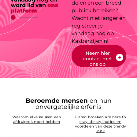
delen en een breed
word lid van
ons
platform
publiek bereiken?
Wacht niet langer en
registreer je
vandaag nog op
Kasbendjen.nl
Neem hier
contact met
ons op
Beroemde mensen
en hun
onvergetelijke erfenis
Waarom elke keuken een
Flared broeken are here to
afdruiprek moet hebben
stay: de stylingtips en
voordelen van deze trendy
look