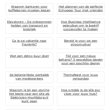
Waarom kantoren voor
Het plannen van de perfecte
koffiebonen moeten kiezen
Echopper Tour met vrienden
Elevatoren – De onbezongen
Hoe Business Intelligence
helden van transport en
gebruiken om je bedrijf
logistiek
succesvoller te maken
Ga je op vakantie naar
Bereid je voor op een
Frankrijk?
stroomuitval
Wat een detox kuur doet
Tijd voor een nieuw
behang? 3 geweldige ideeën
voor een prachtig design
de belangrijkste werkplek
Themafeest voor jouw
van medewerkers
verjaardag
Waarom je bij een storing
Hoe ontdek je de klik pvc
het beste naar een site als
vloer voor jouw huis?
Elektricien-Hoofddorp.nl
kunt gaan