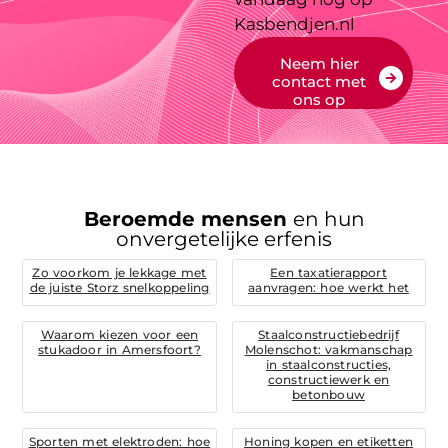
Kasbendjen.nl
Neem hier
contact met
ons op
Beroemde mensen
en hun
onvergetelijke erfenis
Zo voorkom je lekkage met
Een taxatierapport
de juiste Storz snelkoppeling
aanvragen: hoe werkt het
Waarom kiezen voor een
Staalconstructiebedrijf
stukadoor in Amersfoort?
Molenschot: vakmanschap
in staalconstructies,
constructiewerk en
betonbouw
Sporten met elektroden: hoe
Honing kopen en etiketten