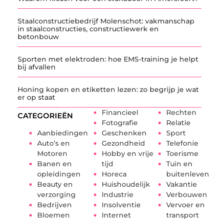
Staalconstructiebedrijf Molenschot: vakmanschap
in staalconstructies, constructiewerk en
betonbouw
Sporten met elektroden: hoe EMS-training je helpt
bij afvallen
Honing kopen en etiketten lezen: zo begrijp je wat
er op staat
Financieel
Rechten
CATEGORIEËN
Fotografie
Relatie
Aanbiedingen
Geschenken
Sport
Auto’s en
Gezondheid
Telefonie
Motoren
Hobby en vrije
Toerisme
Banen en
tijd
Tuin en
opleidingen
Horeca
buitenleven
Beauty en
Huishoudelijk
Vakantie
verzorging
Industrie
Verbouwen
Bedrijven
Insolventie
Vervoer en
Bloemen
Internet
transport