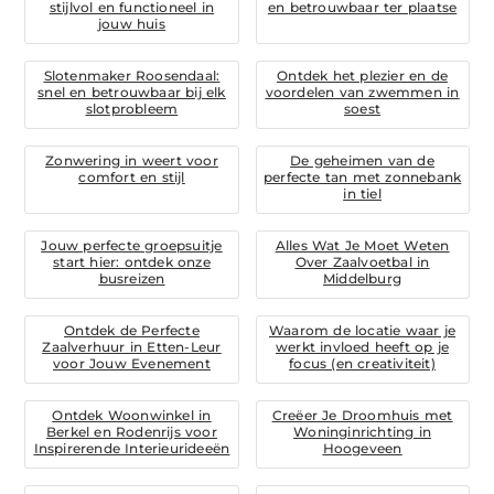
stijlvol en functioneel in
en betrouwbaar ter plaatse
jouw huis
Slotenmaker Roosendaal:
Ontdek het plezier en de
snel en betrouwbaar bij elk
voordelen van zwemmen in
slotprobleem
soest
Zonwering in weert voor
De geheimen van de
comfort en stijl
perfecte tan met zonnebank
in tiel
Jouw perfecte groepsuitje
Alles Wat Je Moet Weten
start hier: ontdek onze
Over Zaalvoetbal in
busreizen
Middelburg
Ontdek de Perfecte
Waarom de locatie waar je
Zaalverhuur in Etten-Leur
werkt invloed heeft op je
voor Jouw Evenement
focus (en creativiteit)
Ontdek Woonwinkel in
Creëer Je Droomhuis met
Berkel en Rodenrijs voor
Woninginrichting in
Inspirerende Interieurideeën
Hoogeveen