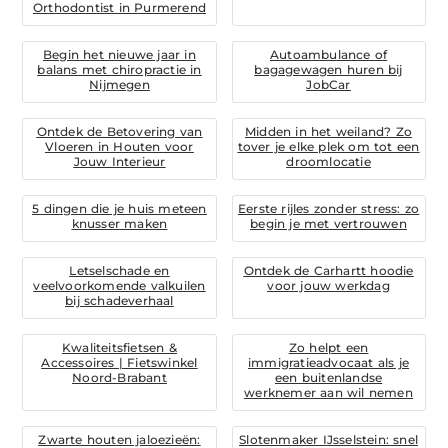
Orthodontist in Purmerend
Begin het nieuwe jaar in
Autoambulance of
balans met chiropractie in
bagagewagen huren bij
Nijmegen
JobCar
Ontdek de Betovering van
Midden in het weiland? Zo
Vloeren in Houten voor
tover je elke plek om tot een
Jouw Interieur
droomlocatie
5 dingen die je huis meteen
Eerste rijles zonder stress: zo
knusser maken
begin je met vertrouwen
Letselschade en
Ontdek de Carhartt hoodie
veelvoorkomende valkuilen
voor jouw werkdag
bij schadeverhaal
Kwaliteitsfietsen &
Zo helpt een
Accessoires | Fietswinkel
immigratieadvocaat als je
Noord-Brabant
een buitenlandse
werknemer aan wil nemen
Zwarte houten jaloezieën:
Slotenmaker IJsselstein: snel