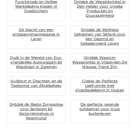
Functionele en Veilige
Ontdek de Wereldwinkel in
Werkkleding Kiezen in
Den Helder voor Unieke
Doetinchem
Producten en
Duurzaamheid
De kracht van een
Ontdek de Wellness
ontspanningsmassage in
Geheimen van Sittard voor
Laren
een Gezond en
Gebalanceerd Leven
Duik in de Wereld van Eco-
Ontdek Waarom
vriendelijke Autowassen bij
Wasserettes in Vlissingen De
Wasstraat in Zutphen
Nieuwe Trend Zijn
Vuilstort in Drachten en de
Creëer de Perfecte
Toekomst van Afvalbeheer
Leefruimte met
Vloerbedekking in Huizen
Ontdek de Beste Zorgopties
De perfecte veranda
voor Senioren bij
tuinkamer voor jouw
Verzorgingshuis in
buitenleven
Roermond