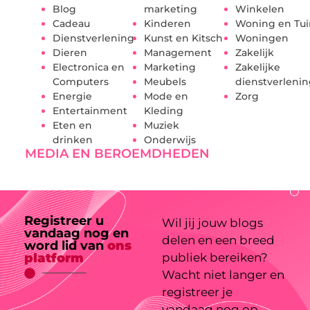
Blog
marketing
Winkelen
Cadeau
Kinderen
Woning en Tui
Dienstverlening
Kunst en Kitsch
Woningen
Dieren
Management
Zakelijk
Electronica en
Marketing
Zakelijke
Computers
Meubels
dienstverleni
Energie
Mode en
Zorg
Entertainment
Kleding
Eten en
Muziek
drinken
Onderwijs
MEDIA EN BEROEMDHEDEN
Registreer u
Wil jij jouw blogs
vandaag nog en
delen en een breed
word lid van
ons
platform
publiek bereiken?
Wacht niet langer en
registreer je
vandaag nog op