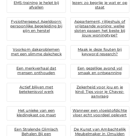
EMS-training je helpt bij
lezen: zo begrijp je wat er op
afvallen
staat
Fysiotherapeut Apeldoorn:
Appartement, rijtjeshuis of
persoonlijke begeleiding bij
vrijstaande woning: welke
pijn en herstel
sloten passen het beste bij
jouw woningtype?
Voorkom dakproblemen
Maak je deze fouten bij
met een slimme dakcheck
keyword research?
Een merkverhaal dat
Een gezellige avond vol
mensen onthouden
smaak en ontspanning
Actief blijven met
Zekerheid voor jou en je
betekenisvol werk
kind: Tips voor je Chavez-
aanvraag
Het unieke van een
Wanneer een vloeistofdichte
kledingkast op maat
vloer echt voordeel oplevert
Een Stralende Glimlach
De Kunst van Ambachtelijk
Behalen Bij een
Meubelmaker in IJmuiden