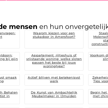
de mensen
en hun onvergetelijk
anvragen:
Waarom kiezen voor een
Staal
et
stukadoor in Amersfoort?
Molensc
st
construc
eldoorn:
Appartement, rijtjeshuis of
Voorkom d
ng bij pijn
vrijstaande woning: welke sloten
sl
passen het beste bij jouw
woningtype?
 vol smaak
Actief blijven met betekenisvol
Zekerheid
ng
werk
Tips voo
ch Behalen
De Kunst van Ambachtelijk
Begin het 
ist in
Meubelmaker in IJmuiden
met chir