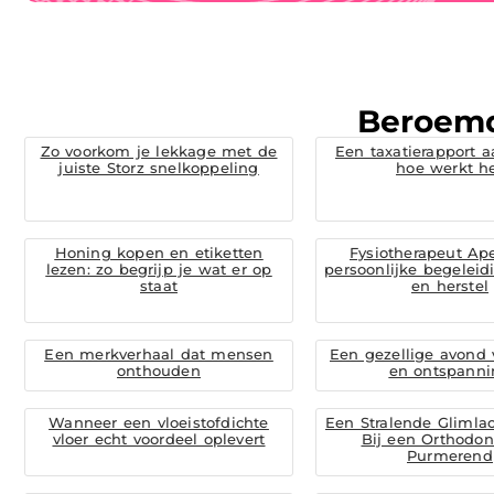
Beroem
Zo voorkom je lekkage met de
Een taxatierapport a
juiste Storz snelkoppeling
hoe werkt h
Honing kopen en etiketten
Fysiotherapeut Ap
lezen: zo begrijp je wat er op
persoonlijke begeleidi
staat
en herstel
Een merkverhaal dat mensen
Een gezellige avond
onthouden
en ontspanni
Wanneer een vloeistofdichte
Een Stralende Glimla
vloer echt voordeel oplevert
Bij een Orthodont
Purmerend