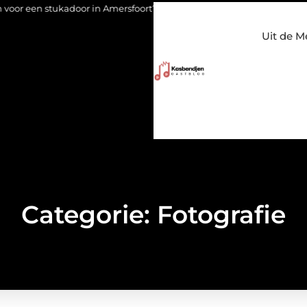
tukadoor in Amersfoort?
Staalconstructiebedrijf Molenschot: 
Uit de M
Categorie: Fotografie