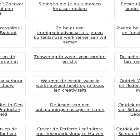
d? Zo tover
5 dingen die je huis meteen
Eerste ri
ot een
knusser maken
begin 
e
cessoires |
Zo helpt een
Zwarte hout
-Brabant
immigratieadvocaat als je een
en func
buitenlandse werknemer aan wil
nemen
r en de
Zonwering in weert voor comfort
De gehei
emmen in
en stijl
tan met
aalverhuur
Waarom de locatie waar je
Ontdek W
or Jouw
werkt invloed heeft op je focus
en Rodenr
(en creativiteit)
I
kel in Den
De kracht van een
Ontdek d
Producten
ontspanningsmassage in Laren
van Sitta
eid
Geb
en en de
Creëer de Perfecte Leefruimte
Ontdek de 
lbeheer
met Vloerbedekking in Huizen
Senioren 