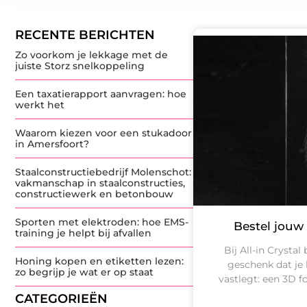
RECENTE BERICHTEN
Zo voorkom je lekkage met de
juiste Storz snelkoppeling
Een taxatierapport aanvragen: hoe
werkt het
Waarom kiezen voor een stukadoor
in Amersfoort?
Staalconstructiebedrijf Molenschot:
vakmanschap in staalconstructies,
constructiewerk en betonbouw
Sporten met elektroden: hoe EMS-
Bestel jouw 3
training je helpt bij afvallen
Bij All-in Crystal
Honing kopen en etiketten lezen:
geschenk dat je
zo begrijp je wat er op staat
vastlegt: een 3D f
CATEGORIEËN