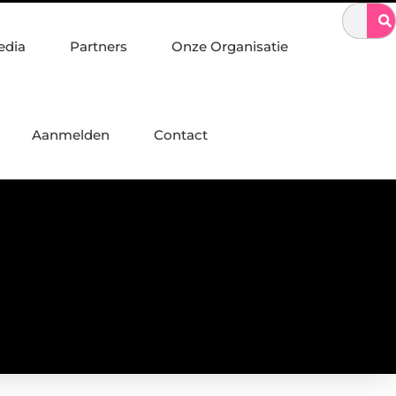
vakmanschap in staalconstructies, constructiewerk en betonbouw
edia
Partners
Onze Organisatie
Aanmelden
Contact