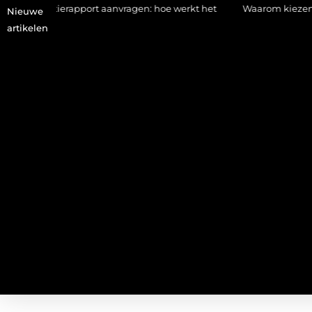
atierapport aanvragen: hoe werkt het
Waarom kiezen voor een s
Nieuwe
artikelen