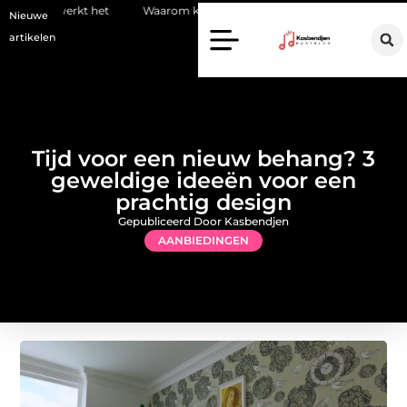
et
Waarom kiezen voor een stukadoor in Amersfoort?
Staalcons
Nieuwe
artikelen
Tijd voor een nieuw behang? 3
geweldige ideeën voor een
prachtig design
Gepubliceerd Door Kasbendjen
AANBIEDINGEN