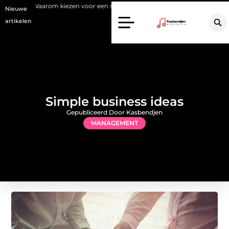
ezen voor een stukadoor in Amersfoort?
Staalconstructiebedrijf Mo
Nieuwe
artikelen
Simple business ideas
Gepubliceerd Door Kasbendjen
MANAGEMENT