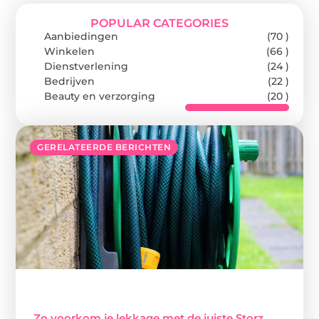
POPULAR CATEGORIES
Aanbiedingen
(70 )
Winkelen
(66 )
Dienstverlening
(24 )
Bedrijven
(22 )
Beauty en verzorging
(20 )
GERELATEERDE BERICHTEN
Zo voorkom je lekkage met de juiste Storz