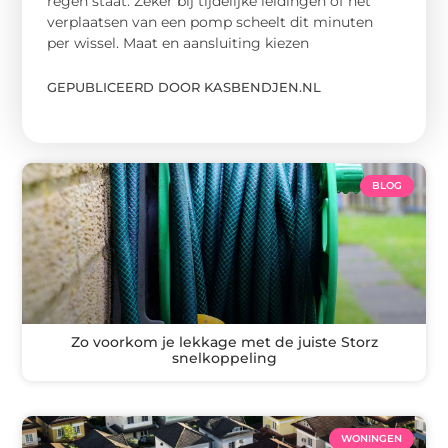
regen staat. Zeker bij tijdelijke leidingen of het
verplaatsen van een pomp scheelt dit minuten
per wissel. Maat en aansluiting kiezen
GEPUBLICEERD DOOR KASBENDJEN.NL
BLOG
Zo voorkom je lekkage met de juiste Storz
snelkoppeling
WONINGEN