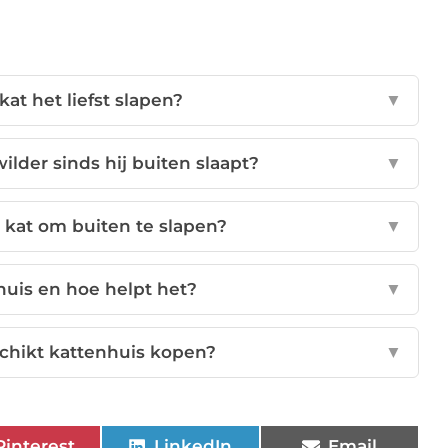
at het liefst slapen?
▼
lder sinds hij buiten slaapt?
▼
jn kat om buiten te slapen?
▼
huis en hoe helpt het?
▼
chikt kattenhuis kopen?
▼
Pinterest
LinkedIn
Email