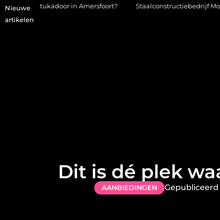
r in Amersfoort?
Staalconstructiebedrijf Molenschot: vakmansc
Nieuwe
artikelen
Dit is dé plek w
Gepubliceerd
AANBIEDINGEN