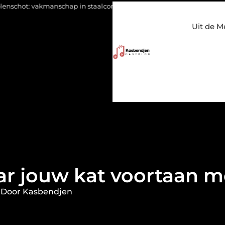
hap in staalconstructies, constructiewerk en betonbouw
Sporte
Uit de M
aar jouw kat voortaan 
 Door Kasbendjen