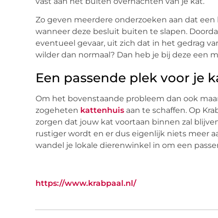
vast aan het buiten overnachten van je kat.
Zo geven meerdere onderzoeken aan dat een k
wanneer deze besluit buiten te slapen. Doordat
eventueel gevaar, uit zich dat in het gedrag van
wilder dan normaal? Dan heb je bij deze een mo
Een passende plek voor je k
Om het bovenstaande probleem dan ook maar m
zogeheten
kattenhuis
aan te schaffen. Op Kra
zorgen dat jouw kat voortaan binnen zal blijven s
rustiger wordt en er dus eigenlijk niets meer a
wandel je lokale dierenwinkel in om een passen
https://www.krabpaal.nl/