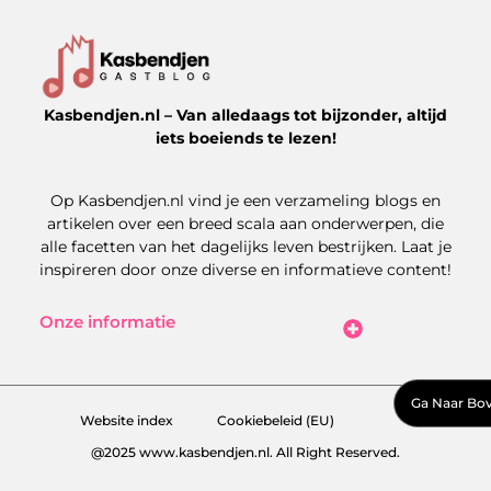
Kasbendjen.nl – Van alledaags tot bijzonder, altijd
iets boeiends te lezen!
Op Kasbendjen.nl vind je een verzameling blogs en
artikelen over een breed scala aan onderwerpen, die
alle facetten van het dagelijks leven bestrijken. Laat je
inspireren door onze diverse en informatieve content!
Onze informatie
Koop Backlinks: Uitdagingen, Kansen en Slimme Strategieën
Kan je geld verdienen met een website? Zo maak je het haalbaar
Ga Naar Bo
Website index
Cookiebeleid (EU)
@2025 www.kasbendjen.nl. All Right Reserved.