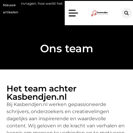
port aanvragen: hoe werkt het
Waarom kiezen voor een stukadoor in
Nieuwe
artikelen
Ons team
Het team achter
Kasbendjen.nl
Bij Kasbendjen.nl werken gepassioneerde
schrijvers, onderzoekers en creatievelingen
dagelijks aan inspirerende en waardevolle
content. Wij geloven in de kracht van verhalen en
kennis om mensen te verbinden en te motiveren.