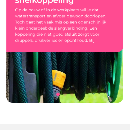
 je dat
Bent u bezig met een verbouwing of 
doorlopen.
woning een frisse uitstraling geven?
nschijnlijk
stukadoor in Amersfoort een logisch
g. Een
strak afgewerkte muur of een perfect
rgt voor
plafond vormt de basis voor een stijlv
. Bij