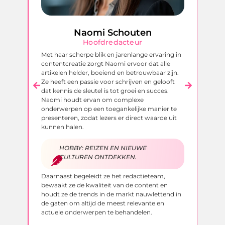
Naomi Schouten
Hoofdredacteur
Met haar scherpe blik en jarenlange ervaring in
Ri
en
contentcreatie zorgt Naomi ervoor dat alle
on
artikelen helder, boeiend en betrouwbaar zijn.
on
Ze heeft een passie voor schrijven en gelooft
be
dat kennis de sleutel is tot groei en succes.
ku
een
Naomi houdt ervan om complexe
ni
onderwerpen op een toegankelijke manier te
te
ie
presenteren, zodat lezers er direct waarde uit
ka
kunnen halen.
in
on
HOBBY: REIZEN EN NIEUWE
CULTUREN ONTDEKKEN.
N
Daarnaast begeleidt ze het redactieteam,
bewaakt ze de kwaliteit van de content en
Na
houdt ze de trends in de markt nauwlettend in
zi
de gaten om altijd de meest relevante en
va
actuele onderwerpen te behandelen.
hi
 de
bi