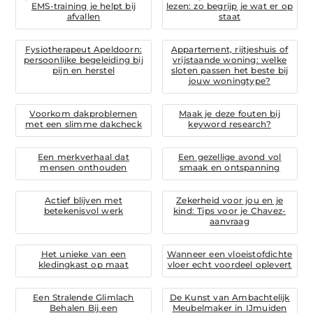
EMS-training je helpt bij
lezen: zo begrijp je wat er op
afvallen
staat
Fysiotherapeut Apeldoorn:
Appartement, rijtjeshuis of
persoonlijke begeleiding bij
vrijstaande woning: welke
pijn en herstel
sloten passen het beste bij
jouw woningtype?
Voorkom dakproblemen
Maak je deze fouten bij
met een slimme dakcheck
keyword research?
Een merkverhaal dat
Een gezellige avond vol
mensen onthouden
smaak en ontspanning
Actief blijven met
Zekerheid voor jou en je
betekenisvol werk
kind: Tips voor je Chavez-
aanvraag
Het unieke van een
Wanneer een vloeistofdichte
kledingkast op maat
vloer echt voordeel oplevert
Een Stralende Glimlach
De Kunst van Ambachtelijk
Behalen Bij een
Meubelmaker in IJmuiden