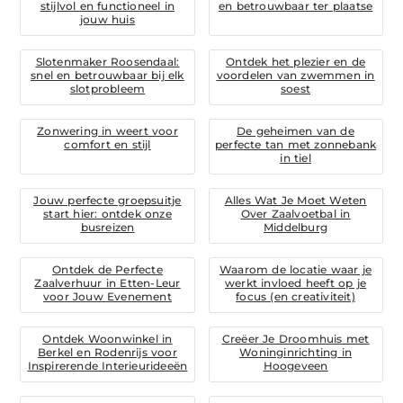
stijlvol en functioneel in
en betrouwbaar ter plaatse
jouw huis
Slotenmaker Roosendaal:
Ontdek het plezier en de
snel en betrouwbaar bij elk
voordelen van zwemmen in
slotprobleem
soest
Zonwering in weert voor
De geheimen van de
comfort en stijl
perfecte tan met zonnebank
in tiel
Jouw perfecte groepsuitje
Alles Wat Je Moet Weten
start hier: ontdek onze
Over Zaalvoetbal in
busreizen
Middelburg
Ontdek de Perfecte
Waarom de locatie waar je
Zaalverhuur in Etten-Leur
werkt invloed heeft op je
voor Jouw Evenement
focus (en creativiteit)
Ontdek Woonwinkel in
Creëer Je Droomhuis met
Berkel en Rodenrijs voor
Woninginrichting in
Inspirerende Interieurideeën
Hoogeveen