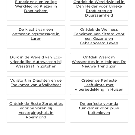
Functionele en Veilige
Ontdek de Wereldwinkel in
Werkkleding Kiezen in
Den Helder voor Unieke
Doetinchem
Producten en
Duurzaamheid
De kracht van een
Ontdek de Wellness
ontspanningsmassage in
Geheimen van Sittard voor
Laren
een Gezond en
Gebalanceerd Leven
Duik in de Wereld van Eco-
Ontdek Waarom
vriendelijke Autowassen bij
Wasserettes in Vlissingen De
Wasstraat in Zutphen
Nieuwe Trend Zijn
Vuilstort in Drachten en de
Creëer de Perfecte
Toekomst van Afvalbeheer
Leefruimte met
Vloerbedekking in Huizen
Ontdek de Beste Zorgopties
De perfecte veranda
voor Senioren bij
tuinkamer voor jouw
Verzorgingshuis in
buitenleven
Roermond