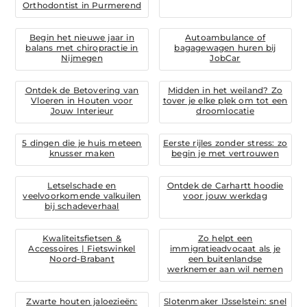
Orthodontist in Purmerend
Begin het nieuwe jaar in
Autoambulance of
balans met chiropractie in
bagagewagen huren bij
Nijmegen
JobCar
Ontdek de Betovering van
Midden in het weiland? Zo
Vloeren in Houten voor
tover je elke plek om tot een
Jouw Interieur
droomlocatie
5 dingen die je huis meteen
Eerste rijles zonder stress: zo
knusser maken
begin je met vertrouwen
Letselschade en
Ontdek de Carhartt hoodie
veelvoorkomende valkuilen
voor jouw werkdag
bij schadeverhaal
Kwaliteitsfietsen &
Zo helpt een
Accessoires | Fietswinkel
immigratieadvocaat als je
Noord-Brabant
een buitenlandse
werknemer aan wil nemen
Zwarte houten jaloezieën:
Slotenmaker IJsselstein: snel