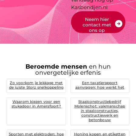
Kasbendjen.nl
Neem hier
contact met
ons op
Beroemde mensen
en hun
onvergetelijke erfenis
Zo voorkom je lekkage met
Een taxatierapport
de juiste Storz snelkoppeling
aanvragen: hoe werkt het
Waarom kiezen voor een
Staalconstructiebedrijf
stukadoor in Amersfoort?
Molenschot: vakmanschap
in staalconstructies,
constructiewerk en
betonbouw
Sporten met elektroden: hoe
Honing kopen en etiketten