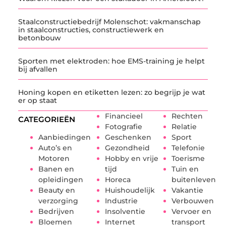
Staalconstructiebedrijf Molenschot: vakmanschap
in staalconstructies, constructiewerk en
betonbouw
Sporten met elektroden: hoe EMS-training je helpt
bij afvallen
Honing kopen en etiketten lezen: zo begrijp je wat
er op staat
Financieel
Rechten
CATEGORIEËN
Fotografie
Relatie
Aanbiedingen
Geschenken
Sport
Auto’s en
Gezondheid
Telefonie
Motoren
Hobby en vrije
Toerisme
Banen en
tijd
Tuin en
opleidingen
Horeca
buitenleven
Beauty en
Huishoudelijk
Vakantie
verzorging
Industrie
Verbouwen
Bedrijven
Insolventie
Vervoer en
Bloemen
Internet
transport