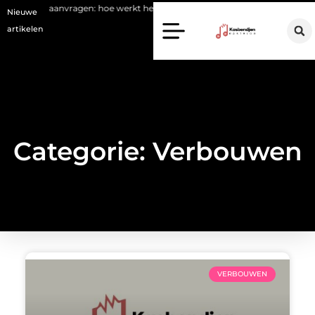
apport aanvragen: hoe werkt het
Waarom kiezen voor een stukadoor 
Nieuwe
artikelen
Categorie: Verbouwen
VERBOUWEN