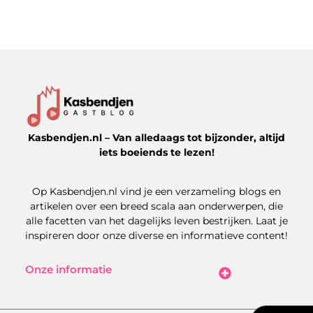
Kasbendjen.nl – Van alledaags tot bijzonder, altijd
iets boeiends te lezen!
Op Kasbendjen.nl vind je een verzameling blogs en
artikelen over een breed scala aan onderwerpen, die
alle facetten van het dagelijks leven bestrijken. Laat je
inspireren door onze diverse en informatieve content!
Onze informatie
Koop Backlinks: Uitdagingen, Kansen en Slimme Strategieën
Kan je geld verdienen met een website? Zo maak je het haalbaar