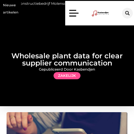
iebedrijf Molenschot: vakmanschap in staalconstructies, constructiewerk
Nieuwe
artikelen
Wholesale plant data for clear
supplier communication
Gepubliceerd Door Kasbendjen
ZAKELIJK