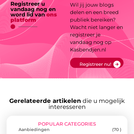
Registreer u
Wil jij jouw blogs
vandaag nog en
delen en een breed
word lid van
ons
platform
publiek bereiken?
Wacht niet langer en
registreer je
vandaag nog op
Kasbendjen.nl
Registreer nu!
Gerelateerde artikelen
die u mogelijk
interesseren
POPULAR CATEGORIES
Aanbiedingen
(70 )