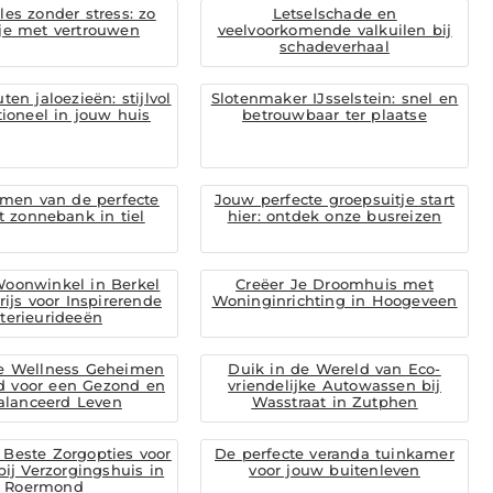
jles zonder stress: zo
Letselschade en
je met vertrouwen
veelvoorkomende valkuilen bij
schadeverhaal
en jaloezieën: stijlvol
Slotenmaker IJsselstein: snel en
tioneel in jouw huis
betrouwbaar ter plaatse
men van de perfecte
Jouw perfecte groepsuitje start
 zonnebank in tiel
hier: ontdek onze busreizen
oonwinkel in Berkel
Creëer Je Droomhuis met
ijs voor Inspirerende
Woninginrichting in Hoogeveen
nterieurideeën
e Wellness Geheimen
Duik in de Wereld van Eco-
rd voor een Gezond en
vriendelijke Autowassen bij
alanceerd Leven
Wasstraat in Zutphen
Beste Zorgopties voor
De perfecte veranda tuinkamer
bij Verzorgingshuis in
voor jouw buitenleven
Roermond