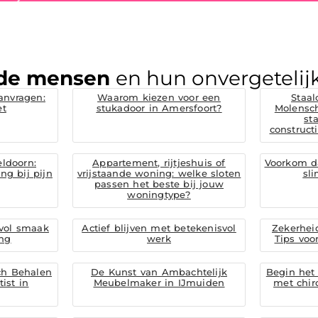
de mensen
en hun onvergetelijk
anvragen:
Waarom kiezen voor een
Staal
et
stukadoor in Amersfoort?
Molensc
st
construc
eldoorn:
Appartement, rijtjeshuis of
Voorkom d
ng bij pijn
vrijstaande woning: welke sloten
sl
passen het beste bij jouw
woningtype?
 vol smaak
Actief blijven met betekenisvol
Zekerheid
ng
werk
Tips voo
ch Behalen
De Kunst van Ambachtelijk
Begin het 
ist in
Meubelmaker in IJmuiden
met chir