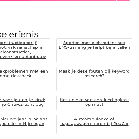
e erfenis
constructiebedrijf
Sporten met elektroden: hoe
hot: vakmanschap in
EMS-training je helpt bij afvallen
aalconstructies,
tiewerk en betonbouw
akproblemen met een
Maak je deze fouten bij keyword
imme dakcheck
research?
 voor jou en je kind:
Het unieke van een kledingkast
r je Chavez-aanvraag
op maat
nieuwe jaar in balans
Autoambulance of
opractie in Nijmegen
bagagewagen huren bij JobCar