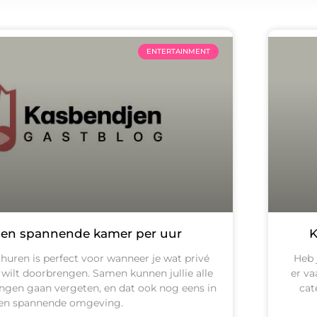
ENTERTAINMENT
en spannende kamer per uur
K
huren is perfect voor wanneer je wat privé
Heb j
 wilt doorbrengen. Samen kunnen jullie alle
er va
ingen gaan vergeten, en dat ook nog eens in
cat
en spannende omgeving.