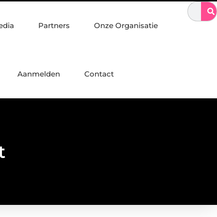
: vakmanschap in staalconstructies, constructiewerk en betonbouw
edia
Partners
Onze Organisatie
Aanmelden
Contact
t