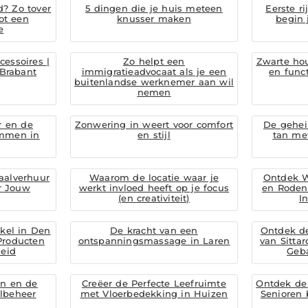
d? Zo tover
5 dingen die je huis meteen
Eerste ri
ot een
knusser maken
begin 
e
cessoires |
Zo helpt een
Zwarte hout
-Brabant
immigratieadvocaat als je een
en func
buitenlandse werknemer aan wil
nemen
r en de
Zonwering in weert voor comfort
De gehei
emmen in
en stijl
tan met
aalverhuur
Waarom de locatie waar je
Ontdek W
or Jouw
werkt invloed heeft op je focus
en Rodenr
(en creativiteit)
I
kel in Den
De kracht van een
Ontdek d
Producten
ontspanningsmassage in Laren
van Sitta
eid
Geb
en en de
Creëer de Perfecte Leefruimte
Ontdek de 
lbeheer
met Vloerbedekking in Huizen
Senioren 