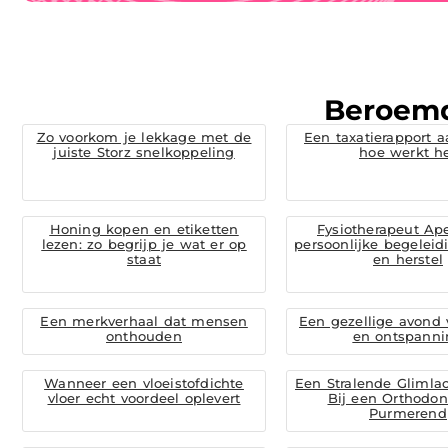
Beroem
Zo voorkom je lekkage met de
Een taxatierapport a
juiste Storz snelkoppeling
hoe werkt h
Honing kopen en etiketten
Fysiotherapeut Ap
lezen: zo begrijp je wat er op
persoonlijke begeleidi
staat
en herstel
Een merkverhaal dat mensen
Een gezellige avond
onthouden
en ontspanni
Wanneer een vloeistofdichte
Een Stralende Glimla
vloer echt voordeel oplevert
Bij een Orthodont
Purmerend