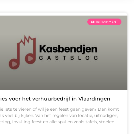
ENTERTAINMENT
ies voor het verhuurbedrijf in Vlaardingen
e iets te vieren of wil je een feest gaan geven? Dan komt
ak veel bij kijken. Van het regelen van locatie, uitnodigen,
ering, invulling feest en alle spullen zoals tafels, stoelen