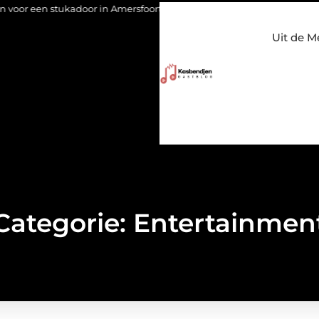
n stukadoor in Amersfoort?
Staalconstructiebedrijf Molenschot
Uit de M
Categorie: Entertainmen