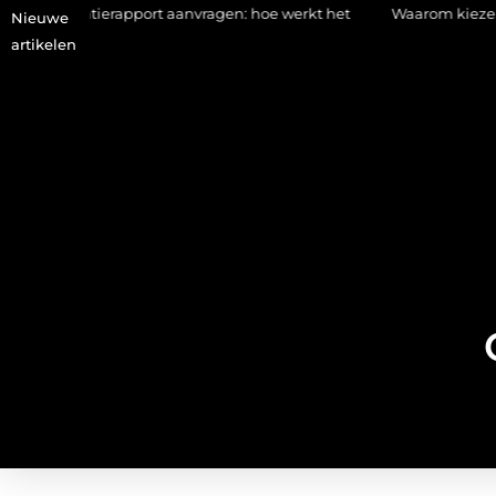
taxatierapport aanvragen: hoe werkt het
Waarom kiezen voor ee
Nieuwe
artikelen