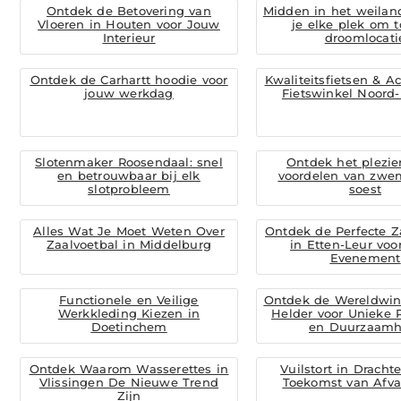
Ontdek de Betovering van
Midden in het weilan
Vloeren in Houten voor Jouw
je elke plek om t
Interieur
droomlocati
Ontdek de Carhartt hoodie voor
Kwaliteitsfietsen & Ac
jouw werkdag
Fietswinkel Noord
Slotenmaker Roosendaal: snel
Ontdek het plezie
en betrouwbaar bij elk
voordelen van zw
slotprobleem
soest
Alles Wat Je Moet Weten Over
Ontdek de Perfecte Z
Zaalvoetbal in Middelburg
in Etten-Leur vo
Evenement
Functionele en Veilige
Ontdek de Wereldwin
Werkkleding Kiezen in
Helder voor Unieke 
Doetinchem
en Duurzaamh
Ontdek Waarom Wasserettes in
Vuilstort in Dracht
Vlissingen De Nieuwe Trend
Toekomst van Afva
Zijn