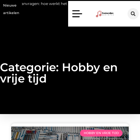
port aanvragen: hoe werkt het
Waarom kiezen voor een stukadoor in
Nieuwe
artikelen
Categorie: Hobby en
vrije tijd
HOBBY EN VRIJE TIJD