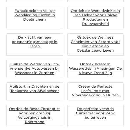
Functionele en Veilige
Ontdek de Wereldwinkel in
Werkkleding Kiezen in
Den Helder voor Unieke
Doetinchem
Producten en
Duurzaamheid
De kracht van een
Ontdek de Wellness
ontspanningsmassage in
Geheimen van Sittard voor
Laren
een Gezond en
Gebalanceerd Leven
Duik in de Wereld van Eco-
Ontdek Waarom
vriendelijke Autowassen bij
Wasserettes in Vlissingen De
Wasstraat in Zutphen
Nieuwe Trend Zijn
Vuilstort in Drachten en de
Creëer de Perfecte
Toekomst van Afvalbeheer
Leefruimte met
Vloerbedekking in Huizen
Ontdek de Beste Zorgopties
De perfecte veranda
voor Senioren bij
tuinkamer voor jouw
Verzorgingshuis in
buitenleven
Roermond