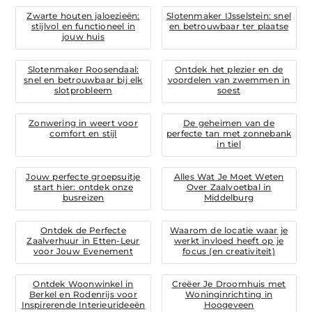
Zwarte houten jaloezieën:
Slotenmaker IJsselstein: snel
stijlvol en functioneel in
en betrouwbaar ter plaatse
jouw huis
Slotenmaker Roosendaal:
Ontdek het plezier en de
snel en betrouwbaar bij elk
voordelen van zwemmen in
slotprobleem
soest
Zonwering in weert voor
De geheimen van de
comfort en stijl
perfecte tan met zonnebank
in tiel
Jouw perfecte groepsuitje
Alles Wat Je Moet Weten
start hier: ontdek onze
Over Zaalvoetbal in
busreizen
Middelburg
Ontdek de Perfecte
Waarom de locatie waar je
Zaalverhuur in Etten-Leur
werkt invloed heeft op je
voor Jouw Evenement
focus (en creativiteit)
Ontdek Woonwinkel in
Creëer Je Droomhuis met
Berkel en Rodenrijs voor
Woninginrichting in
Inspirerende Interieurideeën
Hoogeveen