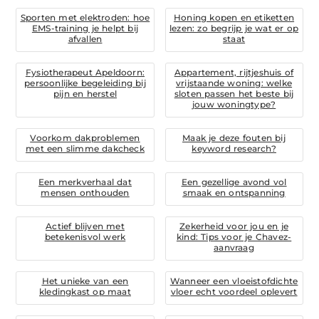
Sporten met elektroden: hoe
Honing kopen en etiketten
EMS-training je helpt bij
lezen: zo begrijp je wat er op
afvallen
staat
Fysiotherapeut Apeldoorn:
Appartement, rijtjeshuis of
persoonlijke begeleiding bij
vrijstaande woning: welke
pijn en herstel
sloten passen het beste bij
jouw woningtype?
Voorkom dakproblemen
Maak je deze fouten bij
met een slimme dakcheck
keyword research?
Een merkverhaal dat
Een gezellige avond vol
mensen onthouden
smaak en ontspanning
Actief blijven met
Zekerheid voor jou en je
betekenisvol werk
kind: Tips voor je Chavez-
aanvraag
Het unieke van een
Wanneer een vloeistofdichte
kledingkast op maat
vloer echt voordeel oplevert