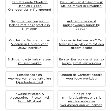
Een Stralende Glimlach
De Kunst van Ambachtelijk
Behalen Bij een
Meubelmaker in IJmuiden
Orthodontist in Purmerend
Begin het nieuwe jaar in
Autoambulance of
balans met chiropractie in
bagagewagen huren bij
Nijmegen
JobCar
Ontdek de Betovering van
Midden in het weiland? Zo
Vloeren in Houten voor
tover je elke plek om tot een
Jouw Interieur
droomlocatie
5 dingen die je huis meteen
Eerste rijles zonder stress: zo
knusser maken
begin je met vertrouwen
Letselschade en
Ontdek de Carhartt hoodie
veelvoorkomende valkuilen
voor jouw werkdag
bij schadeverhaal
Kwaliteitsfietsen &
Zo helpt een
Accessoires | Fietswinkel
immigratieadvocaat als je
Noord-Brabant
een buitenlandse
werknemer aan wil nemen