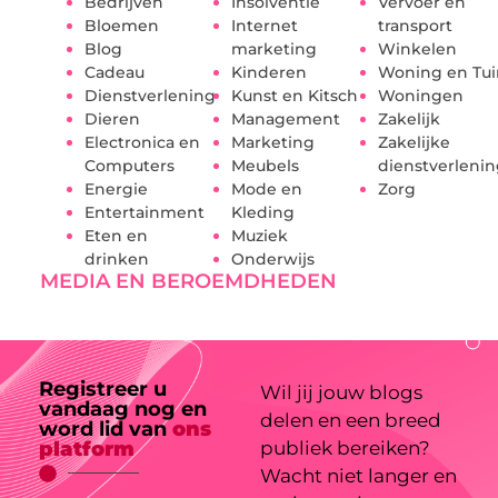
Bedrijven
Insolventie
Vervoer en
Bloemen
Internet
transport
Blog
marketing
Winkelen
Cadeau
Kinderen
Woning en Tui
Dienstverlening
Kunst en Kitsch
Woningen
Dieren
Management
Zakelijk
Electronica en
Marketing
Zakelijke
Computers
Meubels
dienstverleni
Energie
Mode en
Zorg
Entertainment
Kleding
Eten en
Muziek
drinken
Onderwijs
MEDIA EN BEROEMDHEDEN
Registreer u
Wil jij jouw blogs
vandaag nog en
delen en een breed
word lid van
ons
platform
publiek bereiken?
Wacht niet langer en