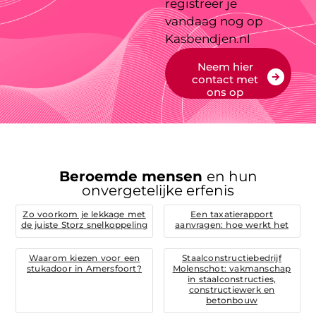
registreer je
vandaag nog op
Kasbendjen.nl
Neem hier
contact met
ons op
Beroemde mensen
en hun
onvergetelijke erfenis
Zo voorkom je lekkage met
Een taxatierapport
de juiste Storz snelkoppeling
aanvragen: hoe werkt het
Waarom kiezen voor een
Staalconstructiebedrijf
stukadoor in Amersfoort?
Molenschot: vakmanschap
in staalconstructies,
constructiewerk en
betonbouw