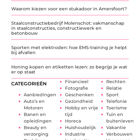
Waarom kiezen voor een stukadoor in Amersfoort?
Staalconstructiebedrijf Molenschot: vakmanschap
in staalconstructies, constructiewerk en
betonbouw
Sporten met elektroden: hoe EMS-training je helpt
bij afvallen
Honing kopen en etiketten lezen: zo begrijp je wat
er op staat
Financieel
Rechten
CATEGORIEËN
Fotografie
Relatie
Aanbiedingen
Geschenken
Sport
Auto’s en
Gezondheid
Telefonie
Motoren
Hobby en vrije
Toerisme
Banen en
tijd
Tuin en
opleidingen
Horeca
buitenleven
Beauty en
Huishoudelijk
Vakantie
verzorging
Industrie
Verbouwen