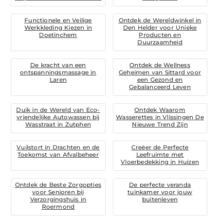
Functionele en Veilige
Ontdek de Wereldwinkel in
Werkkleding Kiezen in
Den Helder voor Unieke
Doetinchem
Producten en
Duurzaamheid
De kracht van een
Ontdek de Wellness
ontspanningsmassage in
Geheimen van Sittard voor
Laren
een Gezond en
Gebalanceerd Leven
Duik in de Wereld van Eco-
Ontdek Waarom
vriendelijke Autowassen bij
Wasserettes in Vlissingen De
Wasstraat in Zutphen
Nieuwe Trend Zijn
Vuilstort in Drachten en de
Creëer de Perfecte
Toekomst van Afvalbeheer
Leefruimte met
Vloerbedekking in Huizen
Ontdek de Beste Zorgopties
De perfecte veranda
voor Senioren bij
tuinkamer voor jouw
Verzorgingshuis in
buitenleven
Roermond