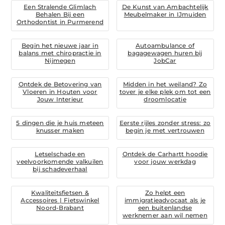
Een Stralende Glimlach
De Kunst van Ambachtelijk
Behalen Bij een
Meubelmaker in IJmuiden
Orthodontist in Purmerend
Begin het nieuwe jaar in
Autoambulance of
balans met chiropractie in
bagagewagen huren bij
Nijmegen
JobCar
Ontdek de Betovering van
Midden in het weiland? Zo
Vloeren in Houten voor
tover je elke plek om tot een
Jouw Interieur
droomlocatie
5 dingen die je huis meteen
Eerste rijles zonder stress: zo
knusser maken
begin je met vertrouwen
Letselschade en
Ontdek de Carhartt hoodie
veelvoorkomende valkuilen
voor jouw werkdag
bij schadeverhaal
Kwaliteitsfietsen &
Zo helpt een
Accessoires | Fietswinkel
immigratieadvocaat als je
Noord-Brabant
een buitenlandse
werknemer aan wil nemen