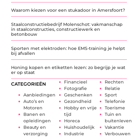
Waarom kiezen voor een stukadoor in Amersfoort?
Staalconstructiebedrijf Molenschot: vakmanschap
in staalconstructies, constructiewerk en
betonbouw
Sporten met elektroden: hoe EMS-training je helpt
bij afvallen
Honing kopen en etiketten lezen: zo begrijp je wat
er op staat
Financieel
Rechten
CATEGORIEËN
Fotografie
Relatie
Aanbiedingen
Geschenken
Sport
Auto’s en
Gezondheid
Telefonie
Motoren
Hobby en vrije
Toerisme
Banen en
tijd
Tuin en
opleidingen
Horeca
buitenleven
Beauty en
Huishoudelijk
Vakantie
verzorging
Industrie
Verbouwen