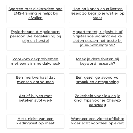
Sporten met elektroden: hoe
Honing kopen en etiketten
EMS-training je helpt bij
lezen: zo begrijp je wat er op
afvallen
staat
Fysiotherapeut Apeldoorn:
Appartement, rijtjeshuis of
persoonlijke begeleiding bij
vrijstaande woning: welke
pijn en herstel
sloten passen het beste bij
jouw woningtype?
Voorkom dakproblemen
Maak je deze fouten bij
met een slimme dakcheck
keyword research?
Een merkverhaal dat
Een gezellige avond vol
mensen onthouden
smaak en ontspanning
Actief blijven met
Zekerheid voor jou en je
betekenisvol werk
kind: Tips voor je Chavez-
aanvraag
Het unieke van een
Wanneer een vloeistofdichte
kledingkast op maat
vloer echt voordeel oplevert