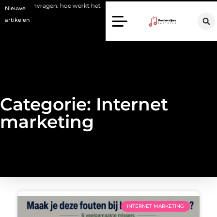
ort aanvragen: hoe werkt het
Waarom kiezen voor een stukadoor in 
Nieuwe
artikelen
Categorie: Internet
marketing
INTERNET MARKETING