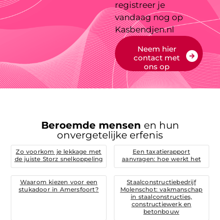
registreer je
vandaag nog op
Kasbendjen.nl
Neem hier
contact met
ons op
Beroemde mensen
en hun
onvergetelijke erfenis
Zo voorkom je lekkage met
Een taxatierapport
de juiste Storz snelkoppeling
aanvragen: hoe werkt het
Waarom kiezen voor een
Staalconstructiebedrijf
stukadoor in Amersfoort?
Molenschot: vakmanschap
in staalconstructies,
constructiewerk en
betonbouw