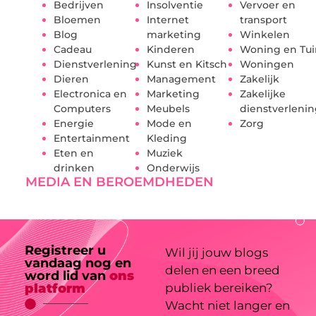
Bedrijven
Insolventie
Vervoer en
Bloemen
Internet
transport
Blog
marketing
Winkelen
Cadeau
Kinderen
Woning en Tui
Dienstverlening
Kunst en Kitsch
Woningen
Dieren
Management
Zakelijk
Electronica en
Marketing
Zakelijke
Computers
Meubels
dienstverleni
Energie
Mode en
Zorg
Entertainment
Kleding
Eten en
Muziek
drinken
Onderwijs
MEDIA EN BEROEMDHEDEN
Registreer u
Wil jij jouw blogs
vandaag nog en
delen en een breed
word lid van
ons
platform
publiek bereiken?
Wacht niet langer en