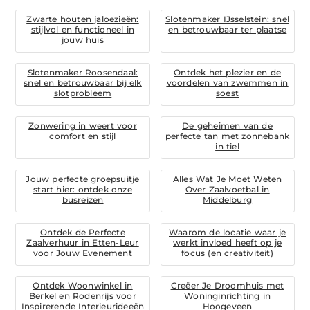
Zwarte houten jaloezieën:
Slotenmaker IJsselstein: snel
stijlvol en functioneel in
en betrouwbaar ter plaatse
jouw huis
Slotenmaker Roosendaal:
Ontdek het plezier en de
snel en betrouwbaar bij elk
voordelen van zwemmen in
slotprobleem
soest
Zonwering in weert voor
De geheimen van de
comfort en stijl
perfecte tan met zonnebank
in tiel
Jouw perfecte groepsuitje
Alles Wat Je Moet Weten
start hier: ontdek onze
Over Zaalvoetbal in
busreizen
Middelburg
Ontdek de Perfecte
Waarom de locatie waar je
Zaalverhuur in Etten-Leur
werkt invloed heeft op je
voor Jouw Evenement
focus (en creativiteit)
Ontdek Woonwinkel in
Creëer Je Droomhuis met
Berkel en Rodenrijs voor
Woninginrichting in
Inspirerende Interieurideeën
Hoogeveen