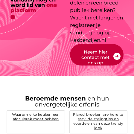
delen en een breed
word lid van
ons
platform
publiek bereiken?
Wacht niet langer en
registreer je
vandaag nog op
Kasbendjen.nl
Neem hier
contact met
ons op
Beroemde mensen
en hun
onvergetelijke erfenis
Waarom elke keuken een
Flared broeken are here to
afdruiprek moet hebben
stay: de stylingtips en
voordelen van deze trendy
look