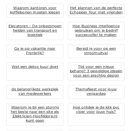
Waarom kantoren voor
Het plannen van de perfecte
koffiebonen moeten kiezen
Echopper Tour met vrienden
Elevatoren – De onbezongen
Hoe Business Intelligence
helden van transport en
gebruiken om je bedrijf
logistiek
succesvoller te maken
Ga je op vakantie naar
Bereid je voor op een
Frankrijk?
stroomuitval
Wat een detox kuur doet
Tijd voor een nieuw
behang? 3 geweldige ideeën
voor een prachtig design
de belangrijkste werkplek
Themafeest voor jouw
van medewerkers
verjaardag
Waarom je bij een storing
Hoe ontdek je de klik pvc
het beste naar een site als
vloer voor jouw huis?
Elektricien-Hoofddorp.nl
kunt gaan