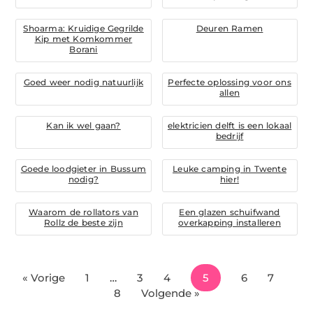
Shoarma: Kruidige Gegrilde
Deuren Ramen
Kip met Komkommer
Borani
Goed weer nodig natuurlijk
Perfecte oplossing voor ons
allen
Kan ik wel gaan?
elektricien delft is een lokaal
bedrijf
Goede loodgieter in Bussum
Leuke camping in Twente
nodig?
hier!
Waarom de rollators van
Een glazen schuifwand
Rollz de beste zijn
overkapping installeren
« Vorige
1
…
3
4
5
6
7
8
Volgende »