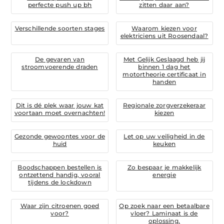
perfecte push up bh
zitten daar aan?
Verschillende soorten stages
Waarom kiezen voor
elektriciens uit Roosendaal?
De gevaren van
Met Gelijk Geslaagd heb jij
stroomvoerende draden
binnen 1 dag het
motortheorie certificaat in
handen
Dit is dé plek waar jouw kat
Regionale zorgverzekeraar
voortaan moet overnachten!
kiezen
Gezonde gewoontes voor de
Let op uw veiligheid in de
huid
keuken
Boodschappen bestellen is
Zo bespaar je makkelijk
ontzettend handig, vooral
energie
tijdens de lockdown
Waar zijn citroenen goed
Op zoek naar een betaalbare
voor?
vloer? Laminaat is de
oplossing.