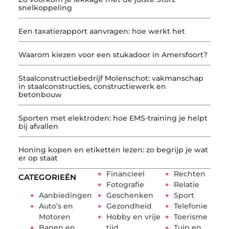
snelkoppeling
Een taxatierapport aanvragen: hoe werkt het
Waarom kiezen voor een stukadoor in Amersfoort?
Staalconstructiebedrijf Molenschot: vakmanschap
in staalconstructies, constructiewerk en
betonbouw
Sporten met elektroden: hoe EMS-training je helpt
bij afvallen
Honing kopen en etiketten lezen: zo begrijp je wat
er op staat
Financieel
Rechten
CATEGORIEËN
Fotografie
Relatie
Aanbiedingen
Geschenken
Sport
Auto’s en
Gezondheid
Telefonie
Motoren
Hobby en vrije
Toerisme
Banen en
tijd
Tuin en