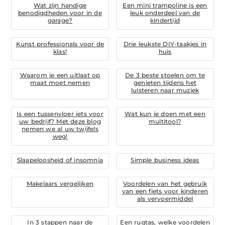
Wat zijn handige
Een mini trampoline is een
benodigdheden voor in de
leuk onderdeel van de
garage?
kindertijd
Kunst professionals voor de
Drie leukste DIY-taakjes in
klas!
huis
Waarom je een uitlaat op
De 3 beste stoelen om te
maat moet nemen
genieten tijdens het
luisteren naar muziek
Is een tussenvloer iets voor
Wat kun je doen met een
uw bedrijf? Met deze blog
multitool?
nemen we al uw twijfels
weg!
Slaapeloosheid of insomnia
Simple business ideas
Makelaars vergelijken
Voordelen van het gebruik
van een fiets voor kinderen
als vervoermiddel
In 3 stappen naar de
Een rugtas, welke voordelen