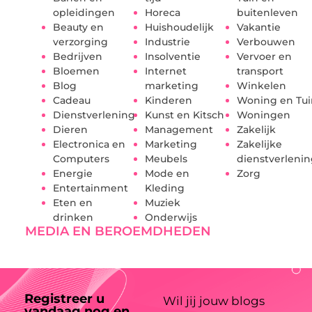
opleidingen
Horeca
buitenleven
Beauty en
Huishoudelijk
Vakantie
verzorging
Industrie
Verbouwen
Bedrijven
Insolventie
Vervoer en
Bloemen
Internet
transport
Blog
marketing
Winkelen
Cadeau
Kinderen
Woning en Tui
Dienstverlening
Kunst en Kitsch
Woningen
Dieren
Management
Zakelijk
Electronica en
Marketing
Zakelijke
Computers
Meubels
dienstverleni
Energie
Mode en
Zorg
Entertainment
Kleding
Eten en
Muziek
drinken
Onderwijs
MEDIA EN BEROEMDHEDEN
Registreer u
Wil jij jouw blogs
vandaag nog en