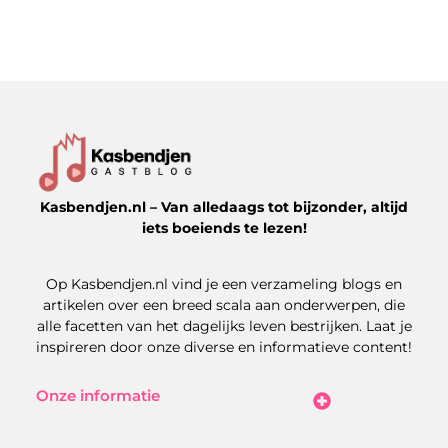
Kasbendjen.nl – Van alledaags tot bijzonder, altijd
iets boeiends te lezen!
Op Kasbendjen.nl vind je een verzameling blogs en
artikelen over een breed scala aan onderwerpen, die
alle facetten van het dagelijks leven bestrijken. Laat je
inspireren door onze diverse en informatieve content!
Onze informatie
Koop Backlinks: Uitdagingen, Kansen en Slimme Strategieën
Kan je geld verdienen met een website? Zo maak je het haalbaar