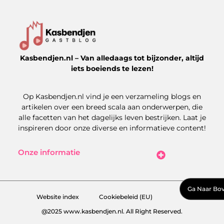
Kasbendjen.nl – Van alledaags tot bijzonder, altijd
iets boeiends te lezen!
Op Kasbendjen.nl vind je een verzameling blogs en
artikelen over een breed scala aan onderwerpen, die
alle facetten van het dagelijks leven bestrijken. Laat je
inspireren door onze diverse en informatieve content!
Onze informatie
Koop Backlinks: Uitdagingen, Kansen en Slimme Strategieën
Kan je geld verdienen met een website? Zo maak je het haalbaar
Ga Naar Bo
Website index
Cookiebeleid (EU)
@2025 www.kasbendjen.nl. All Right Reserved.