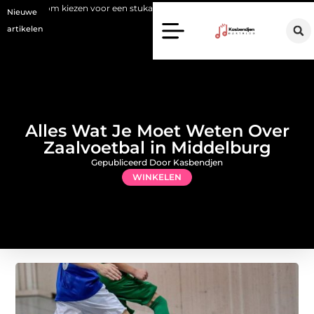
oor een stukadoor in Amersfoort?
Staalconstructiebedrijf Molensc
Nieuwe
artikelen
Alles Wat Je Moet Weten Over
Zaalvoetbal in Middelburg
Gepubliceerd Door Kasbendjen
WINKELEN