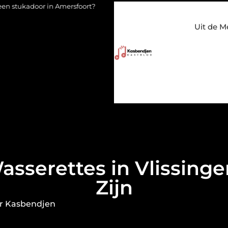
 Amersfoort?
Staalconstructiebedrijf Molenschot: vakmanschap 
Uit de M
serettes in Vlissing
Zijn
r Kasbendjen