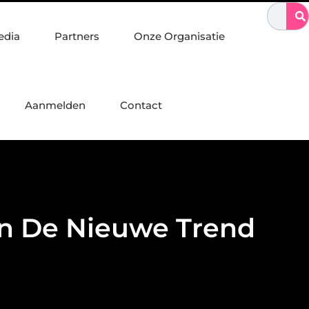
in staalconstructies, constructiewerk en betonbouw
Sporten met
edia
Partners
Onze Organisatie
Aanmelden
Contact
en De Nieuwe Trend