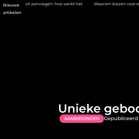
t aanvragen: hoe werkt het
Waarom kiezen voor een stukadoor i
Nieuwe
artikelen
Unieke geboo
Gepubliceerd
AANBIEDINGEN