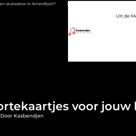
n Amersfoort?
Staalconstructiebedrijf Molenschot: vakmanschap
Uit de M
rtekaartjes voor jouw 
 Door Kasbendjen