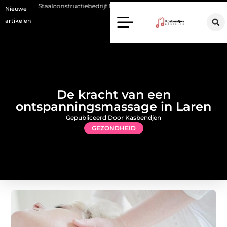
constructiebedrijf Molenschot: vakmanschap in staalconstructies, constr
Nieuwe
artikelen
De kracht van een
ontspanningsmassage in Laren
Gepubliceerd Door Kasbendjen
GEZONDHEID