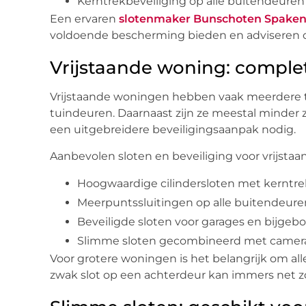
Kerntrekbeveiliging op alle buitendeuren
Een ervaren
slotenmaker Bunschoten Spake
voldoende bescherming bieden en adviseren ov
Vrijstaande woning: comple
Vrijstaande woningen hebben vaak meerdere to
tuindeuren. Daarnaast zijn ze meestal minder zi
een uitgebreidere beveiligingsaanpak nodig.
Aanbevolen sloten en beveiliging voor vrijsta
Hoogwaardige cilindersloten met kerntre
Meerpuntssluitingen op alle buitendeure
Beveiligde sloten voor garages en bijge
Slimme sloten gecombineerd met came
Voor grotere woningen is het belangrijk om al
zwak slot op een achterdeur kan immers net zo’