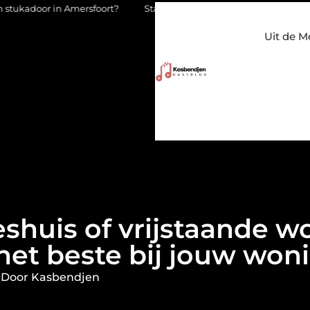
Amersfoort?
Staalconstructiebedrijf Molenschot: vakmanschap i
Uit de M
eshuis of vrijstaande w
het beste bij jouw won
 Door Kasbendjen