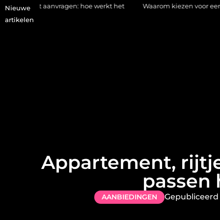
aanvragen: hoe werkt het
Waarom kiezen voor een stukadoor in 
Nieuwe
artikelen
Appartement, rijtj
passen 
Gepubliceerd
AANBIEDINGEN