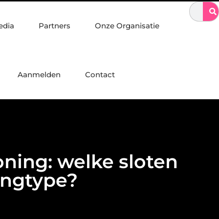
n staalconstructies, constructiewerk en betonbouw
Sporten met 
edia
Partners
Onze Organisatie
Aanmelden
Contact
oning: welke sloten
ingtype?