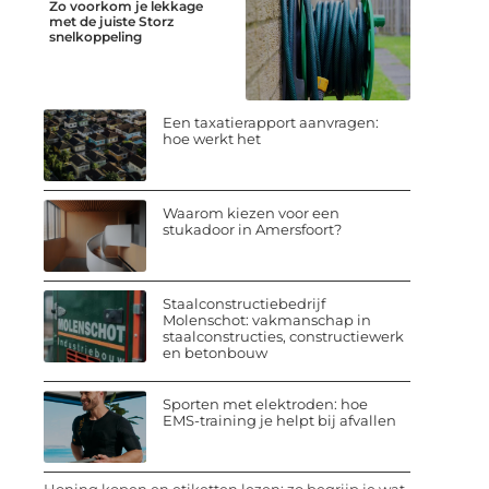
Zo voorkom je lekkage
met de juiste Storz
snelkoppeling
Een taxatierapport aanvragen:
hoe werkt het
Waarom kiezen voor een
stukadoor in Amersfoort?
Staalconstructiebedrijf
Molenschot: vakmanschap in
staalconstructies, constructiewerk
en betonbouw
Sporten met elektroden: hoe
EMS-training je helpt bij afvallen
Honing kopen en etiketten lezen: zo begrijp je wat