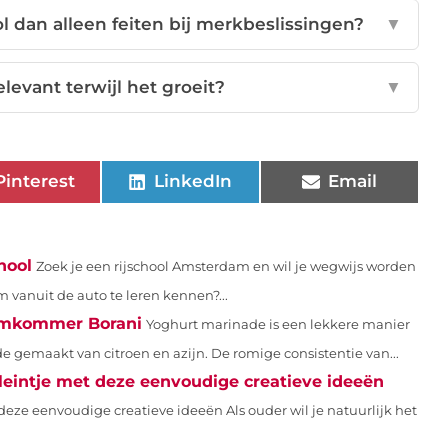
 dan alleen feiten bij merkbeslissingen?
▼
elevant terwijl het groeit?
▼
Pinterest
LinkedIn
Email
hool
Zoek je een rijschool Amsterdam en wil je wegwijs worden
vanuit de auto te leren kennen?...
Komkommer Borani
Yoghurt marinade is een lekkere manier
gemaakt van citroen en azijn. De romige consistentie van...
kleintje met deze eenvoudige creatieve ideeën
deze eenvoudige creatieve ideeën Als ouder wil je natuurlijk het