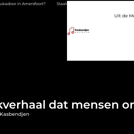
foort?
Staalconstructiebedrijf Molenschot: vakmanschap in sta
Uit de M
verhaal dat mensen 
 Kasbendjen