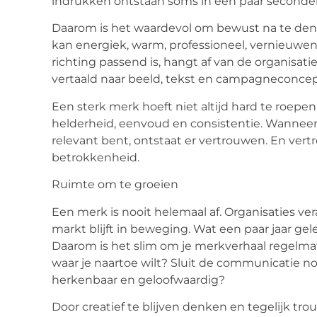
indrukken ontstaan soms in een paar seconde
Daarom is het waardevol om bewust na te denk
kan energiek, warm, professioneel, vernieuwen
richting passend is, hangt af van de organisat
vertaald naar beeld, tekst en campagneconcep
Een sterk merk hoeft niet altijd hard te roepen 
helderheid, eenvoud en consistentie. Wanneer
relevant bent, ontstaat er vertrouwen. En vert
betrokkenheid.
Ruimte om te groeien
Een merk is nooit helemaal af. Organisaties v
markt blijft in beweging. Wat een paar jaar ge
Daarom is het slim om je merkverhaal regelmati
waar je naartoe wilt? Sluit de communicatie nog 
herkenbaar en geloofwaardig?
Door creatief te blijven denken en tegelijk tro