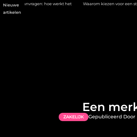
agen: hoe werkt het
Waarom kiezen voor een stukadoor in Amers
Nieuwe
artikelen
Een merk
Gepubliceerd Door
ZAKELIJK