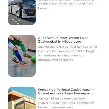
Apeldoorn, Nijverdal of Zutphen? Dan
ben je
Alles Wat Je Moet Weten Over
Zaalvoetbal in Middelburg
Zaalvoetbal is niet zomaar een sport; het
is een manier van leven in Middelburg!
Van enthousiaste beginners tot
doorgewinterde spelers,
Ontdek de Perfecte Zaalverhuur in
Etten-Leur voor Jouw Evenement
Welkom bij de ultieme gids voor
zaalverhuur in Etten-Leur. Of je nu een
lokale ondernemer, een