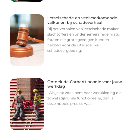
Letselschade en veelvoorkomende
valkuilen bij schadeverhaal
Bij het verhalen van letselschade maken
slachtoffers en ondernemers regelmatig
fouten die grote gevolgen kunnen
hebben voor de uiteindelijke
schadevergoeding.
Ontdek de Carhartt hoodie voor jouw
werkdag
Als je op zoek bent naar werkkleding die
zowel stijlvol als functioneel is, dan is
deze hoodie precies wat