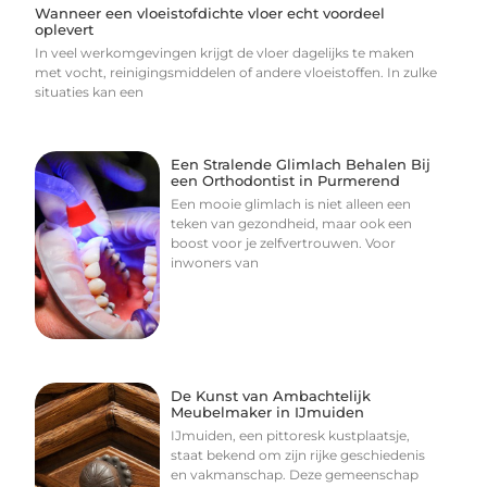
Wanneer een vloeistofdichte vloer echt voordeel
oplevert
In veel werkomgevingen krijgt de vloer dagelijks te maken
met vocht, reinigingsmiddelen of andere vloeistoffen. In zulke
situaties kan een
Een Stralende Glimlach Behalen Bij
een Orthodontist in Purmerend
Een mooie glimlach is niet alleen een
teken van gezondheid, maar ook een
boost voor je zelfvertrouwen. Voor
inwoners van
De Kunst van Ambachtelijk
Meubelmaker in IJmuiden
IJmuiden, een pittoresk kustplaatsje,
staat bekend om zijn rijke geschiedenis
en vakmanschap. Deze gemeenschap