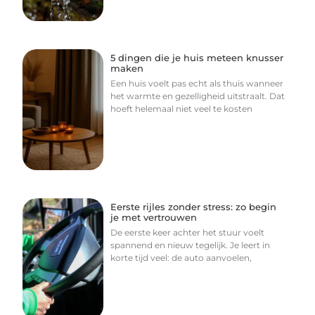
5 dingen die je huis meteen knusser
maken
Een huis voelt pas echt als thuis wanneer
het warmte en gezelligheid uitstraalt. Dat
hoeft helemaal niet veel te kosten
Eerste rijles zonder stress: zo begin
je met vertrouwen
De eerste keer achter het stuur voelt
spannend en nieuw tegelijk. Je leert in
korte tijd veel: de auto aanvoelen,