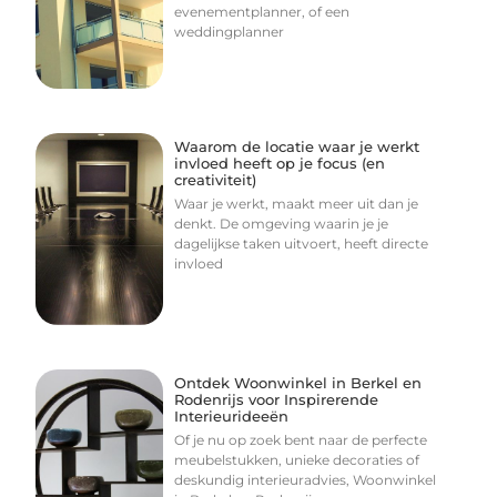
evenementplanner, of een
weddingplanner
Waarom de locatie waar je werkt
invloed heeft op je focus (en
creativiteit)
Waar je werkt, maakt meer uit dan je
denkt. De omgeving waarin je je
dagelijkse taken uitvoert, heeft directe
invloed
Ontdek Woonwinkel in Berkel en
Rodenrijs voor Inspirerende
Interieurideeën
Of je nu op zoek bent naar de perfecte
meubelstukken, unieke decoraties of
deskundig interieuradvies, Woonwinkel