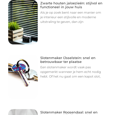
Zwarte houten jaloezieën: stijlvol en
functioneel in jouw huis
Als je op zoek bent naar een manier om
je interieur een stijlvolle en moderne
uitstraling te geven, dan zijn
Slotenmaker IJsselstein: snel en
betrouwbaar ter plaatse
Een slotenmaker wordt vaak pas
opgemerkt wanneer je hem echt nodig
hebt. Of het nu gaat om een kapot slot,
Slotenmaker Roosendaal: snel en