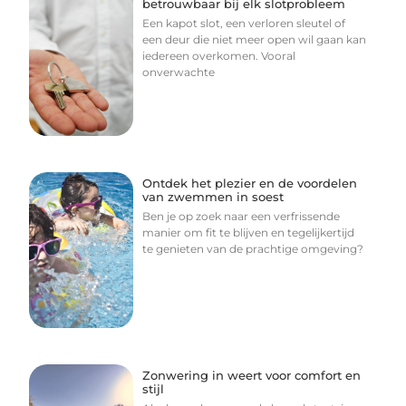
betrouwbaar bij elk slotprobleem
Een kapot slot, een verloren sleutel of
een deur die niet meer open wil gaan kan
iedereen overkomen. Vooral
onverwachte
Ontdek het plezier en de voordelen
van zwemmen in soest
Ben je op zoek naar een verfrissende
manier om fit te blijven en tegelijkertijd
te genieten van de prachtige omgeving?
Zonwering in weert voor comfort en
stijl