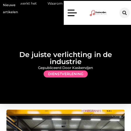
het
Waarom kiezen voor een stukadoor in Amersfoort?
Staalcon
Nieuwe
artikelen
De juiste verlichting in de
industrie
Gepubliceerd Door Kasbendjen
DIENSTVERLENING