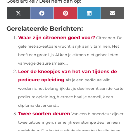
Goed artikel? Deel hem dan op:
X
Facebook
Pinterest
LinkedIn
Email
(Twitter)
Gerelateerde Berichten:
Waar zijn citroenen goed voor?
Citroenen. De
gele niet-zo-eetbare vrucht is rijk aan vitaminen. Het
heeft een grote lijs. Al kan je citroen niet geheel eten
vanwege de zure smaak....
Leer de kneepjes van het van tijdens de
pedicure opleiding
Als je een pedicure wilt
worden is het belangrijk dat je deelneemt aan de korte
pedicure opleiding, hiermee haal je namelijk een
diploma dat erkend...
Twee soorten deuren
Van een binnendeur zijn er
twee uitvoeringen, namelijk een stompe deur en een
opdekdeur. Die laatste valt deels over het kozijn heen