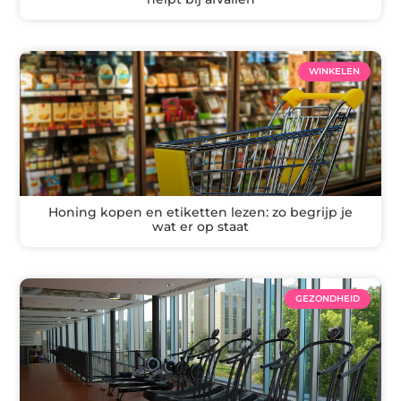
WINKELEN
Honing kopen en etiketten lezen: zo begrijp je
wat er op staat
GEZONDHEID