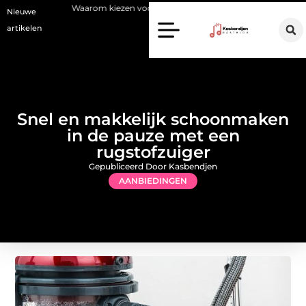
Waarom kiezen voor een stukadoor in Amersfoort?
Staalconstruct
Nieuwe
artikelen
Snel en makkelijk schoonmaken
in de pauze met een
rugstofzuiger
Gepubliceerd Door Kasbendjen
AANBIEDINGEN