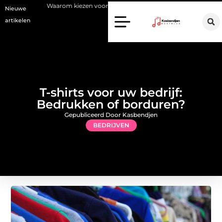
rom kiezen voor een stukadoor in Amersfoort?
Staalconstructiebedr
Nieuwe
artikelen
T-shirts voor uw bedrijf:
Bedrukken of borduren?
Gepubliceerd Door Kasbendjen
BEDRIJVEN