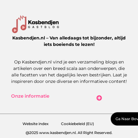
Kasbendjen.nl – Van alledaags tot bijzonder, altijd
iets boeiends te lezen!
Op Kasbendjen.nl vind je een verzameling blogs en
artikelen over een breed scala aan onderwerpen, die
alle facetten van het dagelijks leven bestrijken. Laat je
inspireren door onze diverse en informatieve content!
Onze informatie
Koop Backlinks: Uitdagingen, Kansen en Slimme Strategieën
Kan je geld verdienen met een website? Zo maak je het haalbaar
Ga Naar Bo
Website index
Cookiebeleid (EU)
@2025 www.kasbendjen.nl. All Right Reserved.