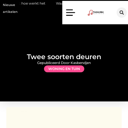
rkt het
Waarom kiezen voor een stukadoor in Amersfoort?
Sta
Nieuwe
artikelen
Twee soorten deuren
Gepubliceerd Door Kasbendjen
WONING EN TUIN