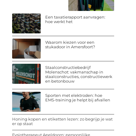
Een taxatierapport aanvragen:
hoe werkt het
Waarom kiezen voor een
stukadoor in Amersfoort?
Staalconstructiebedrijf
Molenschot: vakmanschap in
staalconstructies, constructiewerk
en betonbouw
Sporten met elektroden: hoe
EMS-training je helpt bij afvallen
Honing kopen en etiketten lezen: zo begrijp je wat
er op staat
Fysiotherapeut Apeldoorn: persoonlijke