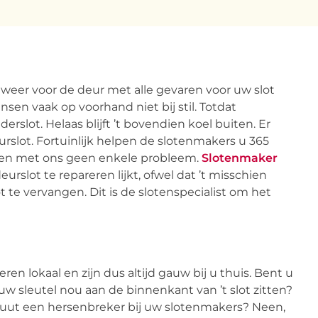
 weer voor de deur met alle gevaren voor uw slot
sen vaak op voorhand niet bij stil. Totdat
erslot. Helaas blijft ’t bovendien koel buiten. Er
rslot. Fortuinlijk helpen de slotenmakers u 365
ijven met ons geen enkele probleem.
Slotenmaker
slot te repareren lijkt, ofwel dat ’t misschien
 te vervangen. Dit is de slotenspecialist om het
n lokaal en zijn dus altijd gauw bij u thuis. Bent u
uw sleutel nou aan de binnenkant van ’t slot zitten?
soluut een hersenbreker bij uw slotenmakers? Neen,