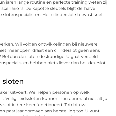
n jaren lange routine en perfecte training weten zij
 scenario`s. De kapotte sleutels blijft derhalve
lotenspecialisten. Het cilinderslot steevast snel
werken. Wij volgen ontwikkelingen bij nieuwere
 niet meer open, draait een cilinderslot geen eens
? Bel dan de sloten deskundige. U gaat versteld
enspecialisten hebben niets liever dan het deurslot
 sloten
aker uitvoert. We helpen personen op welk
. Veiligheidssloten kunnen nou eenmaal niet altijd
w slot iedere keer functioneert. Totdat uw
 een paar jaar domweg aan herstelling toe. U kunt