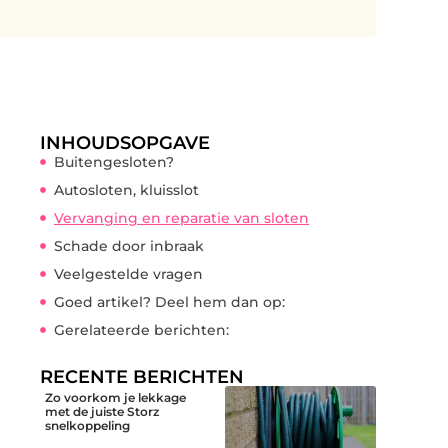
INHOUDSOPGAVE
Buitengesloten?
Autosloten, kluisslot
Vervanging en reparatie van sloten
Schade door inbraak
Veelgestelde vragen
Goed artikel? Deel hem dan op:
Gerelateerde berichten:
RECENTE BERICHTEN
Zo voorkom je lekkage
met de juiste Storz
snelkoppeling