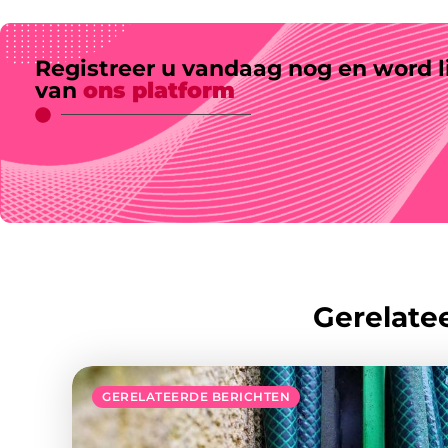
Registreer u vandaag nog en word l
van
ons platform
Gerelatee
GERELATEERDE BERICHTEN