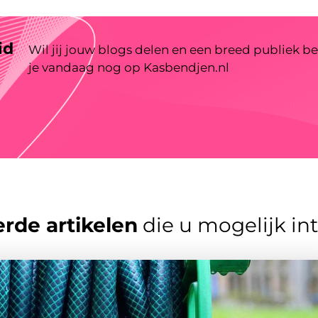
id
Wil jij jouw blogs delen en een breed publiek be
je vandaag nog op Kasbendjen.nl
rde artikelen
die u mogelijk in