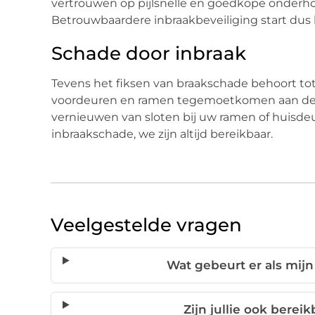
vertrouwen op pijlsnelle en goedkope onderhoud
Betrouwbaardere inbraakbeveiliging start dus b
Schade door inbraak
Tevens het fiksen van braakschade behoort tot o
voordeuren en ramen tegemoetkomen aan de la
vernieuwen van sloten bij uw ramen of huisdeur
inbraakschade, we zijn altijd bereikbaar.
Veelgestelde vragen
Wat gebeurt er als mijn 
Zijn jullie ook bere