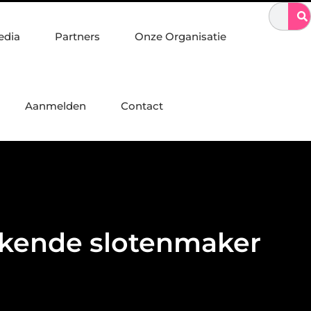
hap in staalconstructies, constructiewerk en betonbouw
Sporte
edia
Partners
Onze Organisatie
Aanmelden
Contact
rkende slotenmaker