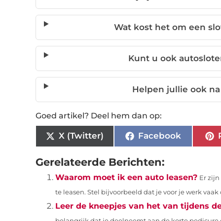
Wat kost het om een slo
Kunt u ook autoslote
Helpen jullie ook n
Goed artikel? Deel hem dan op:
X (Twitter)
Facebook
Gerelateerde Berichten:
Waarom moet ik een auto leasen?
Er zij
te leasen. Stel bijvoorbeeld dat je voor je werk vaak
Leer de kneepjes van het van tijdens d
belangrijk dat je deelneemt aan de korte pedicure 