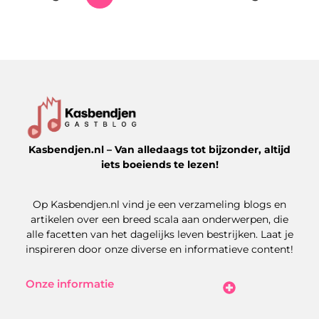
Kasbendjen.nl – Van alledaags tot bijzonder, altijd
iets boeiends te lezen!
Op Kasbendjen.nl vind je een verzameling blogs en
artikelen over een breed scala aan onderwerpen, die
alle facetten van het dagelijks leven bestrijken. Laat je
inspireren door onze diverse en informatieve content!
Onze informatie
Koop Backlinks: Uitdagingen, Kansen en Slimme Strategieën
Kan je geld verdienen met een website? Zo maak je het haalbaar