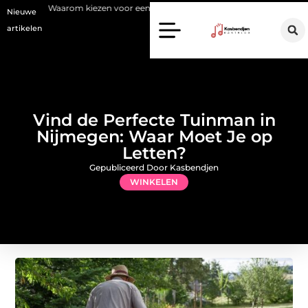
kiezen voor een stukadoor in Amersfoort?
Staalconstructiebedrijf
Nieuwe
artikelen
Vind de Perfecte Tuinman in
Nijmegen: Waar Moet Je op
Letten?
Gepubliceerd Door Kasbendjen
WINKELEN