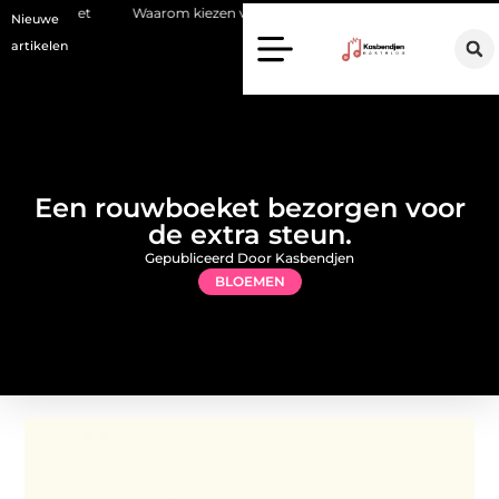
Waarom kiezen voor een stukadoor in Amersfoort?
Staalconstruc
Nieuwe
artikelen
Een rouwboeket bezorgen voor
de extra steun.
Gepubliceerd Door Kasbendjen
BLOEMEN