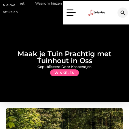
Waarom kiezen voor een stukadoor in Amersfoort?
Staalconstruct
Nieuwe
artikelen
Maak je Tuin Prachtig met
Tuinhout in Oss
Gepubliceerd Door Kasbendjen
WINKELEN