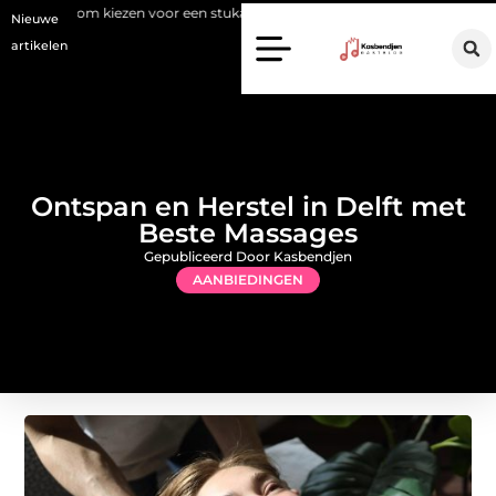
r een stukadoor in Amersfoort?
Staalconstructiebedrijf Molenschot
Nieuwe
artikelen
Ontspan en Herstel in Delft met
Beste Massages
Gepubliceerd Door Kasbendjen
AANBIEDINGEN