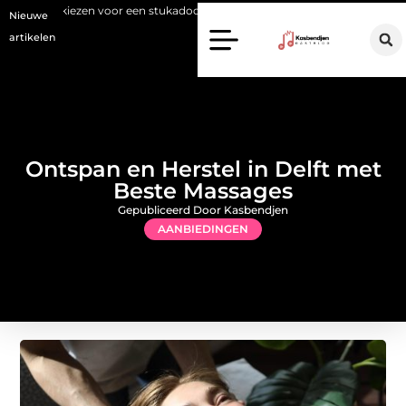
een stukadoor in Amersfoort?
Staalconstructiebedrijf Molenschot: 
Nieuwe
artikelen
Ontspan en Herstel in Delft met
Beste Massages
Gepubliceerd Door Kasbendjen
AANBIEDINGEN