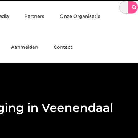
n staalconstructies, constructiewerk en betonbouw
Sporten met 
edia
Partners
Onze Organisatie
Aanmelden
Contact
rging in Veenendaal