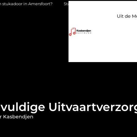
Amersfoort?
Staalconstructiebedrijf Molenschot: vakmanschap i
Uit de M
vuldige Uitvaartverzo
r Kasbendjen