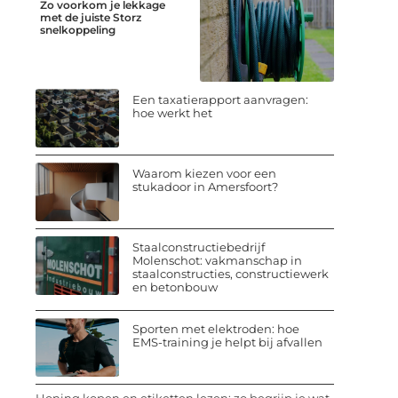
Zo voorkom je lekkage
met de juiste Storz
snelkoppeling
Een taxatierapport aanvragen:
hoe werkt het
Waarom kiezen voor een
stukadoor in Amersfoort?
Staalconstructiebedrijf
Molenschot: vakmanschap in
staalconstructies, constructiewerk
en betonbouw
Sporten met elektroden: hoe
EMS-training je helpt bij afvallen
Honing kopen en etiketten lezen: zo begrijp je wat