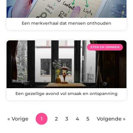
Een merkverhaal dat mensen onthouden
ETEN EN DRINKEN
Een gezellige avond vol smaak en ontspanning
« Vorige
1
2
3
4
5
Volgende »