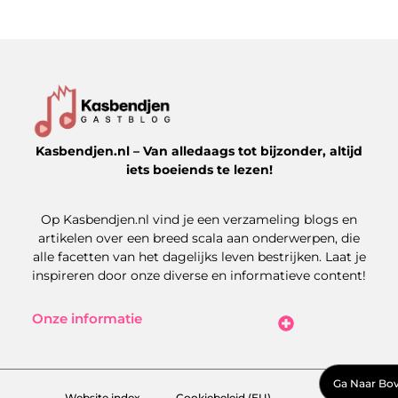
Kasbendjen.nl – Van alledaags tot bijzonder, altijd
iets boeiends te lezen!
Op Kasbendjen.nl vind je een verzameling blogs en
artikelen over een breed scala aan onderwerpen, die
alle facetten van het dagelijks leven bestrijken. Laat je
inspireren door onze diverse en informatieve content!
Onze informatie
Koop Backlinks: Uitdagingen, Kansen en Slimme Strategieën
Kan je geld verdienen met een website? Zo maak je het haalbaar
Ga Naar Bo
Website index
Cookiebeleid (EU)