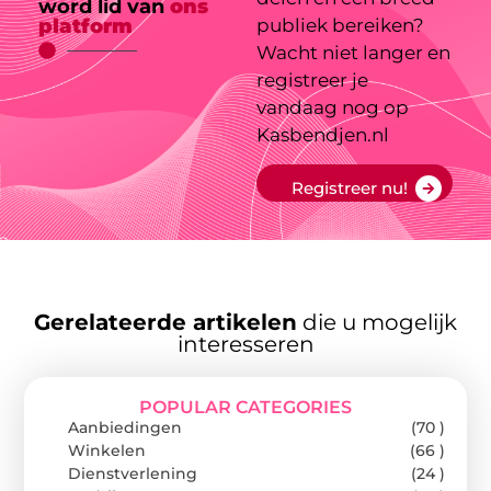
word lid van
ons
platform
publiek bereiken?
Wacht niet langer en
registreer je
vandaag nog op
Kasbendjen.nl
Registreer nu!
Gerelateerde artikelen
die u mogelijk
interesseren
POPULAR CATEGORIES
Aanbiedingen
(70 )
Winkelen
(66 )
Dienstverlening
(24 )