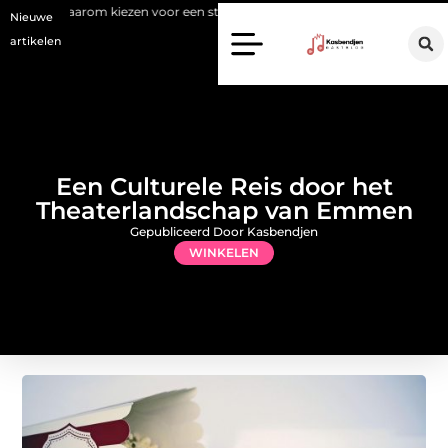
zen voor een stukadoor in Amersfoort?
Staalconstructiebedrijf Mol
Nieuwe
artikelen
Een Culturele Reis door het
Theaterlandschap van Emmen
Gepubliceerd Door Kasbendjen
WINKELEN