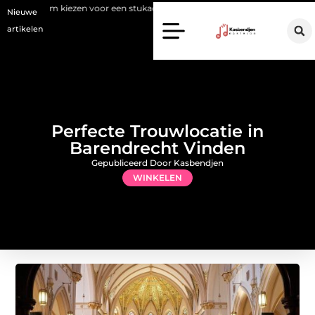
en voor een stukadoor in Amersfoort?
Staalconstructiebedrijf Mole
Nieuwe
artikelen
Perfecte Trouwlocatie in
Barendrecht Vinden
Gepubliceerd Door Kasbendjen
WINKELEN