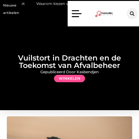
arom kiezen voor een stukadoor in Amersfoort?
Staalconstructiebe
Nieuwe
artikelen
Vuilstort in Drachten en de
Toekomst van Afvalbeheer
Gepubliceerd Door Kasbendjen
WINKELEN