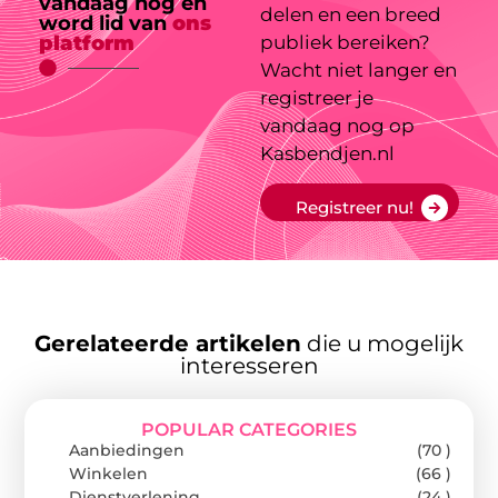
vandaag nog en
delen en een breed
word lid van
ons
platform
publiek bereiken?
Wacht niet langer en
registreer je
vandaag nog op
Kasbendjen.nl
Registreer nu!
Gerelateerde artikelen
die u mogelijk
interesseren
POPULAR CATEGORIES
Aanbiedingen
(70 )
Winkelen
(66 )
Dienstverlening
(24 )