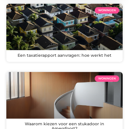
WONINGEN
Een taxatierapport aanvragen: hoe werkt het
WONINGEN
Waarom kiezen voor een stukadoor in
Amersfoort?