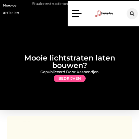
Staalconstructiebedrijf Molenschot: vakmanschap in staalconstructies, 
Nieuwe
artikelen
Mooie lichtstraten laten
bouwen?
Gepubliceerd Door Kasbendjen
BEDRIJVEN