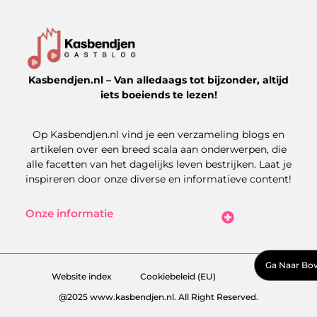
Kasbendjen.nl – Van alledaags tot bijzonder, altijd
iets boeiends te lezen!
Op Kasbendjen.nl vind je een verzameling blogs en
artikelen over een breed scala aan onderwerpen, die
alle facetten van het dagelijks leven bestrijken. Laat je
inspireren door onze diverse en informatieve content!
Onze informatie
Koop Backlinks: Uitdagingen, Kansen en Slimme Strategieën
Kan je geld verdienen met een website? Zo maak je het haalbaar
Ga Naar Bo
Website index
Cookiebeleid (EU)
@2025 www.kasbendjen.nl. All Right Reserved.