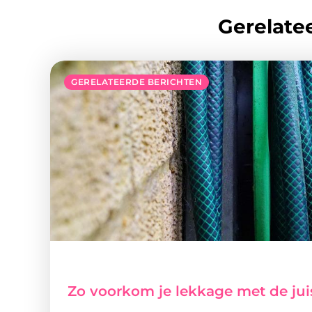
Gerelatee
GERELATEERDE BERICHTEN
Zo voorkom je lekkage met de jui