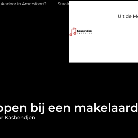
foort?
Staalconstructiebedrijf Molenschot: vakmanschap in sta
Uit de M
open bij een makelaard
or Kasbendjen