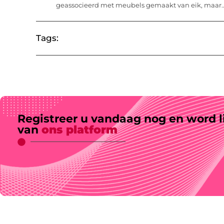
geassocieerd met meubels gemaakt van eik, maar..
Tags:
Registreer u vandaag nog en word l
van
ons platform