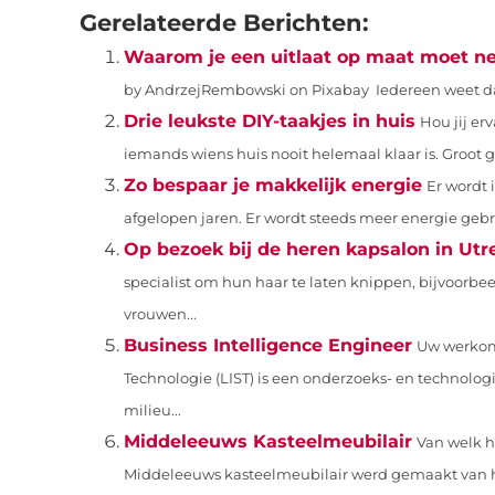
Gerelateerde Berichten:
Waarom je een uitlaat op maat moet 
by AndrzejRembowski on Pixabay ‍ Iedereen weet dat u
Drie leukste DIY-taakjes in huis
Hou jij er
iemands wiens huis nooit helemaal klaar is. Groot gel
Zo bespaar je makkelijk energie
Er wordt
afgelopen jaren. Er wordt steeds meer energie gebru
Op bezoek bij de heren kapsalon in Utr
specialist om hun haar te laten knippen, bijvoorb
vrouwen...
Business Intelligence Engineer
Uw werkom
Technologie (LIST) is een onderzoeks- en technologi
milieu...
Middeleeuws Kasteelmeubilair
Van welk 
Middeleeuws kasteelmeubilair werd gemaakt van 