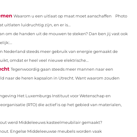
nemen
Waarom u een uitlaat op maat moet aanschaffen ‍ Photo
itlaten luidruchtig zijn, en er is...
van om de handen uit de mouwen te steken? Dan ben jij vast ook
ijk:...
 in Nederland steeds meer gebruik van energie gemaakt de
ikt, omdat er heel veel nieuwe elektrische...
echt
Tegenwoordig gaan steeds meer mannen naar een
eeld naar de heren kapsalon in Utrecht. Want waarom zouden
geving Het Luxemburgs Instituut voor Wetenschap en
eorganisatie (RTO) die actief is op het gebied van materialen,
hout werd Middeleeuws kasteelmeubilair gemaakt?
hout. Engelse Middeleeuwse meubels worden vaak