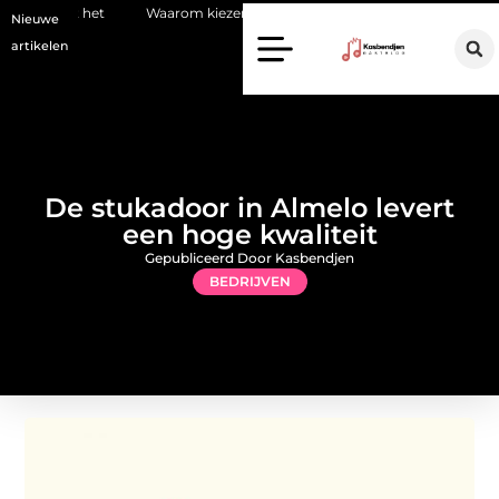
Waarom kiezen voor een stukadoor in Amersfoort?
Staalconstr
Nieuwe
artikelen
De stukadoor in Almelo levert
een hoge kwaliteit
Gepubliceerd Door Kasbendjen
BEDRIJVEN