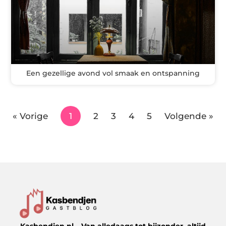
Een gezellige avond vol smaak en ontspanning
« Vorige
1
2
3
4
5
Volgende »
Kasbendjen.nl – Van alledaags tot bijzonder, altijd