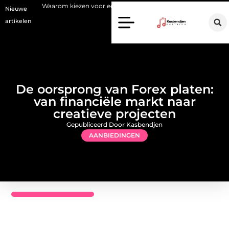
rom kiezen voor een stukadoor in Amersfoort?
Staalconstructiebedr
Nieuwe
artikelen
De oorsprong van Forex platen:
van financiële markt naar
creatieve projecten
Gepubliceerd Door Kasbendjen
AANBIEDINGEN