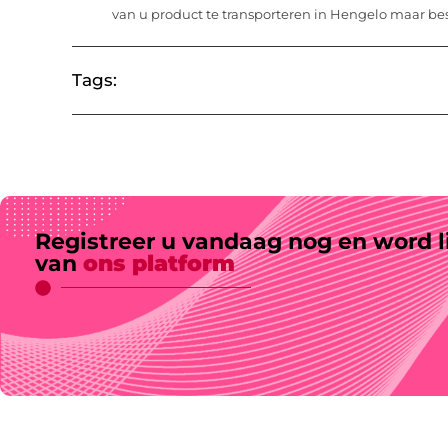
van u product te transporteren in Hengelo maar besch
Tags:
Registreer u vandaag nog en word l
van
ons platform