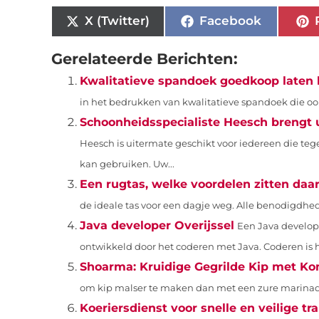
X (Twitter)
Facebook
Gerelateerde Berichten:
Kwalitatieve spandoek goedkoop laten
in het bedrukken van kwalitatieve spandoek die ook
Schoonheidsspecialiste Heesch brengt u
Heesch is uitermate geschikt voor iedereen die teg
kan gebruiken. Uw...
Een rugtas, welke voordelen zitten daa
de ideale tas voor een dagje weg. Alle benodigdhede
Java developer Overijssel
Een Java develope
ontwikkeld door het coderen met Java. Coderen is 
Shoarma: Kruidige Gegrilde Kip met 
om kip malser te maken dan met een zure marinade 
Koeriersdienst voor snelle en veilige tr