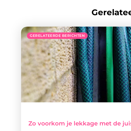
Gerelatee
GERELATEERDE BERICHTEN
Zo voorkom je lekkage met de jui