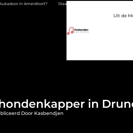
ersfoort?
Staalconstructiebedrijf Molenschot: vakmanschap in 
Uit de M
 hondenkapper in Drun
bliceerd Door Kasbendjen