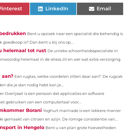
Pinterest
LinkedIn
Email
 bedrukken
Bent u opzoek naar een specialist die behendig is
 goedkoop is? Dan bent u bij ons op...
 helemaal tot rust
De unieke schoonheidsspecialiste in
enwoordig helemaal in de stress zit en wel wat extra verzorging
r aan?
Een rugtas, welke voordelen zitten daar aan? De rugzak
n die je dan nodig hebt kan je...
r Overijssel is een persoon dat applicaties en software
het gebruiken van een computertaal voor...
Komkommer Borani
Yoghurt marinade is een lekkere manier
gemaakt van citroen en azijn. De romige consistentie van...
ansport in Hengelo
Bent u van plan grote hoeveelheden