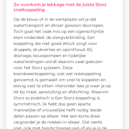
Zo voorkom je lekkage met de juiste Storz
snelkoppeling
Op de bouw of in de werkplaats wil je dat
watertransport en afvoer gewoon doorlopen.
Toch gaat het vaak mis op een ogenschijnlijk
klein onderdeel: de slangverbinding. Een
koppeling die niet goed afsluit zorgt voor
druppels, drukverlies en oponthoud. Bij
drainage, bouwpompen en tijdelijke
waterleidingen wordt daarom vaak gekozen
voor het Storz systeem. Deze
brandweerkoppeling, ook wel nokkoppeling
genoemd, is gemaakt om snel te koppelen en
stevig vast te zitten. Hieronder lees je waar je op
let bij maat, aansluiting en afdichting. Waarom
Storz zo praktisch is Een Storz koppeling is
symmetrisch. Je hebt dus geen aparte
mannelijke of vrouwelijke helft nodig: beide
delen passen op elkaar. Met een korte draai
vergrendel je de nokken in elkaar. Dat werkt
snel, ook met handschoenen aan of als je in de