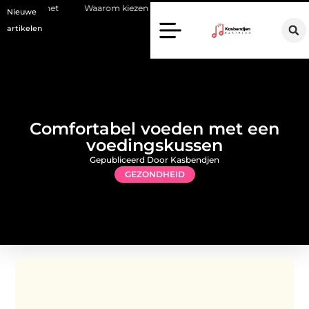
Waarom kiezen voor een stukadoor in Amersfoort?
Staalconstruc
Nieuwe
artikelen
Comfortabel voeden met een
voedingskussen
Gepubliceerd Door Kasbendjen
GEZONDHEID