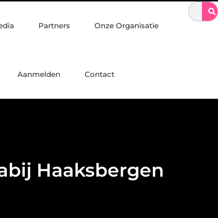
alconstructies, constructiewerk en betonbouw
Sporten met elekt
edia
Partners
Onze Organisatie
Aanmelden
Contact
nabij Haaksbergen