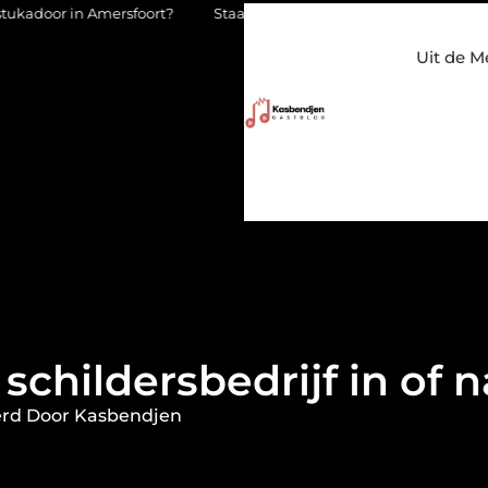
foort?
Staalconstructiebedrijf Molenschot: vakmanschap in sta
Uit de M
childersbedrijf in of 
erd Door Kasbendjen