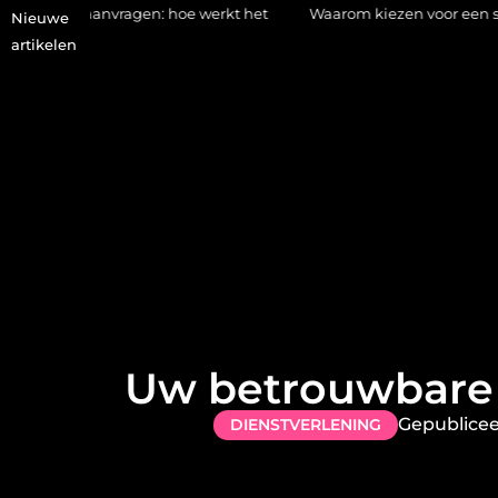
agen: hoe werkt het
Waarom kiezen voor een stukadoor in Amers
Nieuwe
artikelen
Uw betrouwbare s
Gepublice
DIENSTVERLENING