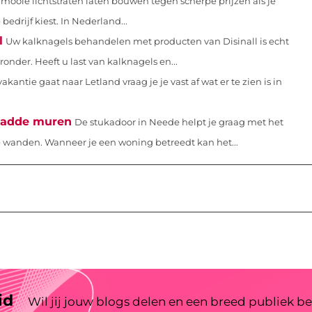
 mooie lichtstraten laten bouwen tegen scherpe prijzen als je
edrijf kiest. In Nederland...
l
Uw kalknagels behandelen met producten van Disinall is echt
ronder. Heeft u last van kalknagels en...
kantie gaat naar Letland vraag je je vast af wat er te zien is in
gladde muren
De stukadoor in Neede helpt je graag met het
e wanden. Wanneer je een woning betreedt kan het...
id
Wil jij jouw blogs delen en een breed publiek be