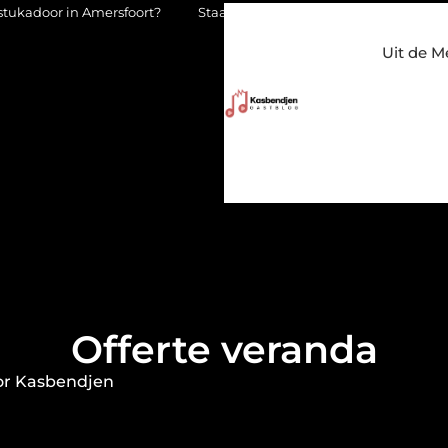
sfoort?
Staalconstructiebedrijf Molenschot: vakmanschap in st
Uit de M
Offerte veranda
or Kasbendjen