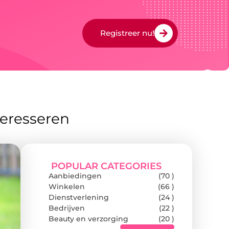
Registreer nu!
teresseren
POPULAR CATEGORIES
Aanbiedingen
(70 )
Winkelen
(66 )
Dienstverlening
(24 )
Bedrijven
(22 )
Beauty en verzorging
(20 )