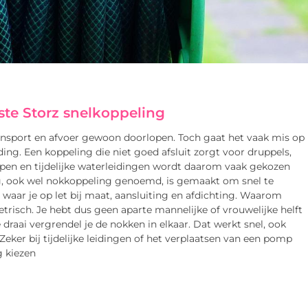
ste Storz snelkoppeling
ransport en afvoer gewoon doorlopen. Toch gaat het vaak mis op
ding. Een koppeling die niet goed afsluit zorgt voor druppels,
pen en tijdelijke waterleidingen wordt daarom vaak gekozen
g, ook wel nokkoppeling genoemd, is gemaakt om snel te
e waar je op let bij maat, aansluiting en afdichting. Waarom
trisch. Je hebt dus geen aparte mannelijke of vrouwelijke helft
 draai vergrendel je de nokken in elkaar. Dat werkt snel, ook
Zeker bij tijdelijke leidingen of het verplaatsen van een pomp
g kiezen