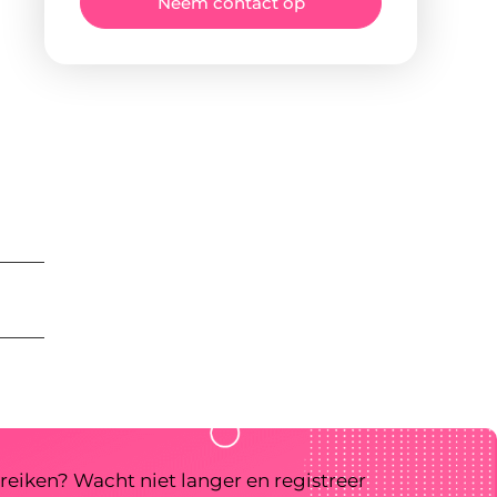
Neem contact op
reiken? Wacht niet langer en registreer