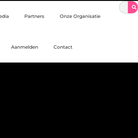
aalconstructies, constructiewerk en betonbouw
Sporten met elek
edia
Partners
Onze Organisatie
Aanmelden
Contact