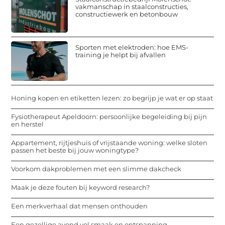
vakmanschap in staalconstructies,
constructiewerk en betonbouw
Sporten met elektroden: hoe EMS-
training je helpt bij afvallen
Honing kopen en etiketten lezen: zo begrijp je wat er op staat
Fysiotherapeut Apeldoorn: persoonlijke begeleiding bij pijn
en herstel
Appartement, rijtjeshuis of vrijstaande woning: welke sloten
passen het beste bij jouw woningtype?
Voorkom dakproblemen met een slimme dakcheck
Maak je deze fouten bij keyword research?
Een merkverhaal dat mensen onthouden
Een gezellige avond vol smaak en ontspanning