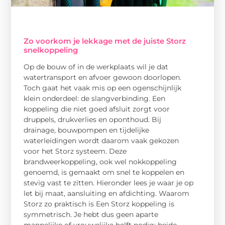
Zo voorkom je lekkage met de juiste Storz
snelkoppeling
Op de bouw of in de werkplaats wil je dat
watertransport en afvoer gewoon doorlopen.
Toch gaat het vaak mis op een ogenschijnlijk
klein onderdeel: de slangverbinding. Een
koppeling die niet goed afsluit zorgt voor
druppels, drukverlies en oponthoud. Bij
drainage, bouwpompen en tijdelijke
waterleidingen wordt daarom vaak gekozen
voor het Storz systeem. Deze
brandweerkoppeling, ook wel nokkoppeling
genoemd, is gemaakt om snel te koppelen en
stevig vast te zitten. Hieronder lees je waar je op
let bij maat, aansluiting en afdichting. Waarom
Storz zo praktisch is Een Storz koppeling is
symmetrisch. Je hebt dus geen aparte