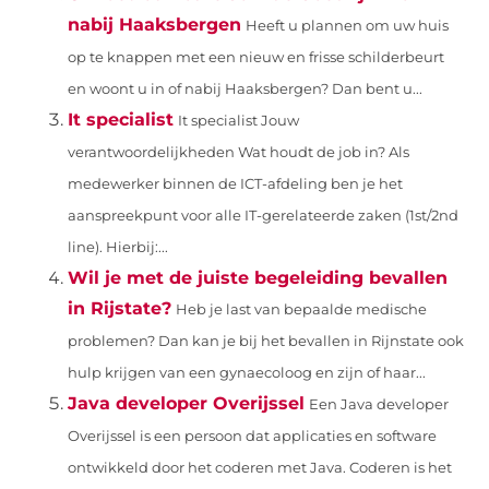
nabij Haaksbergen
Heeft u plannen om uw huis
op te knappen met een nieuw en frisse schilderbeurt
en woont u in of nabij Haaksbergen? Dan bent u...
It specialist
It specialist Jouw
verantwoordelijkheden Wat houdt de job in? Als
medewerker binnen de ICT-afdeling ben je het
aanspreekpunt voor alle IT-gerelateerde zaken (1st/2nd
line). Hierbij:...
Wil je met de juiste begeleiding bevallen
in Rijstate?
Heb je last van bepaalde medische
problemen? Dan kan je bij het bevallen in Rijnstate ook
hulp krijgen van een gynaecoloog en zijn of haar...
Java developer Overijssel
Een Java developer
Overijssel is een persoon dat applicaties en software
ontwikkeld door het coderen met Java. Coderen is het