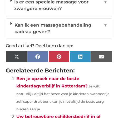
Is er een speciale massage voor
▼
zwangere vrouwen?
Kan ik een massagebehandeling
▼
cadeau geven?
Goed artikel? Deel hem dan op:
X
Facebook
Pinterest
LinkedIn
Email
(Twitter)
Gerelateerde Berichten:
Ben je opzoek naar de beste
kinderdagverblijf in Rotterdam?
Je wilt
natuurlijk altijd het beste voor je kinderen, wanneer je
zelf super druk bent kun je niet altijd de beste zorg
bieden aan je...
Uw betrouwbare schildersbedrijf in of