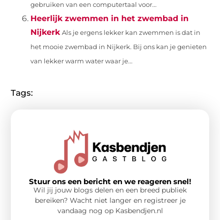
gebruiken van een computertaal voor...
Heerlijk zwemmen in het zwembad in
Nijkerk
Als je ergens lekker kan zwemmen is dat in
het mooie zwembad in Nijkerk. Bij ons kan je genieten
van lekker warm water waar je...
Tags:
Stuur ons een bericht en we reageren snel!
Wil jij jouw blogs delen en een breed publiek
bereiken? Wacht niet langer en registreer je
vandaag nog op Kasbendjen.nl