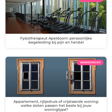
Fysiotherapeut Apeldoorn: persoonlijke
begeleiding bij pijn en herstel
AANBIEDINGEN
Appartement, rijtjeshuis of vrijstaande woning:
welke sloten passen het beste bij jouw
woningtype?