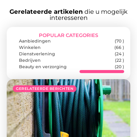
Gerelateerde artikelen
die u mogelijk
interesseren
POPULAR CATEGORIES
Aanbiedingen
(70 )
Winkelen
(66 )
Dienstverlening
(24 )
Bedrijven
(22 )
Beauty en verzorging
(20 )
GERELATEERDE BERICHTEN