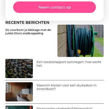
Neem contact op
RECENTE BERICHTEN
Zo voorkom je lekkage met de
juiste Storz snelkoppeling
Een taxatierapport aanvragen: hoe werkt
het
Waarom kiezen voor een stukadoor in
Amersfoort?
Staalconstructiebedrijf Molenschot: