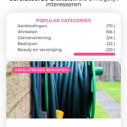
interesseren
POPULAR CATEGORIES
Aanbiedingen
(70 )
Winkelen
(66 )
Dienstverlening
(24 )
Bedrijven
(22 )
Beauty en verzorging
(20 )
GERELATEERDE BERICHTEN