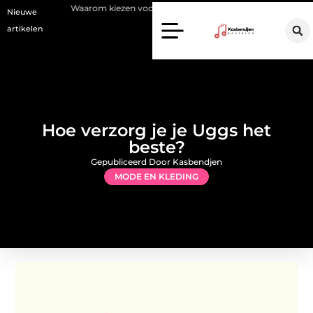
Waarom kiezen voor een stukadoor in Amersfoort?
Staalconstructie
Nieuwe
artikelen
Hoe verzorg je je Uggs het
beste?
Gepubliceerd Door Kasbendjen
MODE EN KLEDING