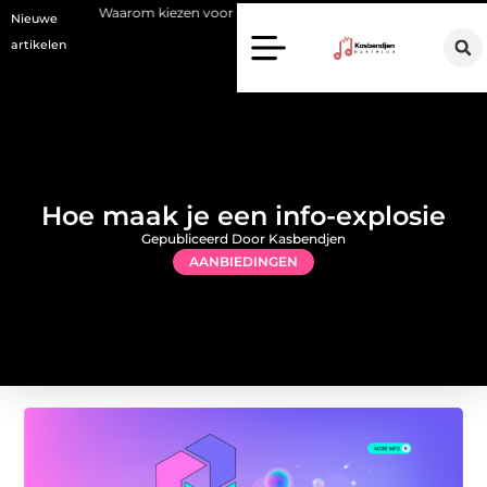
arom kiezen voor een stukadoor in Amersfoort?
Staalconstructiebe
Nieuwe
artikelen
Hoe maak je een info-explosie
Gepubliceerd Door Kasbendjen
AANBIEDINGEN