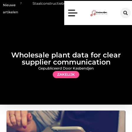
alconstructiebedrijf Molenschot: vakmanschap in staalconstructies, cons
Nieuwe
artikelen
Wholesale plant data for clear
supplier communication
Gepubliceerd Door Kasbendjen
ZAKELIJK