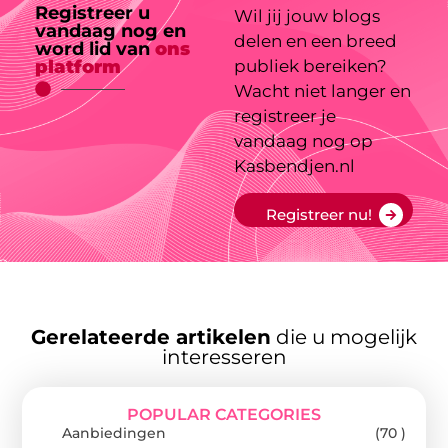
Registreer u
Wil jij jouw blogs
vandaag nog en
delen en een breed
word lid van
ons
platform
publiek bereiken?
Wacht niet langer en
registreer je
vandaag nog op
Kasbendjen.nl
Registreer nu!
Gerelateerde artikelen
die u mogelijk
interesseren
POPULAR CATEGORIES
Aanbiedingen
(70 )