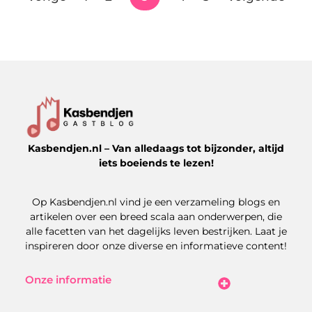
Kasbendjen.nl – Van alledaags tot bijzonder, altijd
iets boeiends te lezen!
Op Kasbendjen.nl vind je een verzameling blogs en
artikelen over een breed scala aan onderwerpen, die
alle facetten van het dagelijks leven bestrijken. Laat je
inspireren door onze diverse en informatieve content!
Onze informatie
Koop Backlinks: Uitdagingen, Kansen en Slimme Strategieën
Kan je geld verdienen met een website? Zo maak je het haalbaar