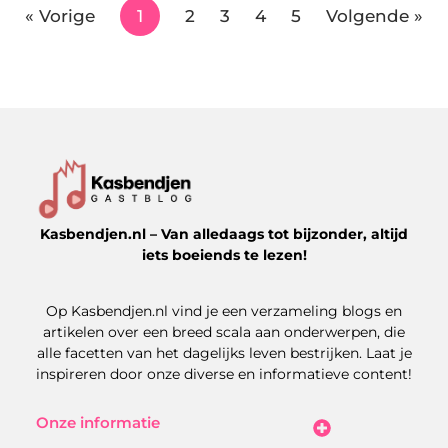
« Vorige
1
2
3
4
5
Volgende »
Kasbendjen.nl – Van alledaags tot bijzonder, altijd
iets boeiends te lezen!
Op Kasbendjen.nl vind je een verzameling blogs en
artikelen over een breed scala aan onderwerpen, die
alle facetten van het dagelijks leven bestrijken. Laat je
inspireren door onze diverse en informatieve content!
Onze informatie
Koop Backlinks: Uitdagingen, Kansen en Slimme Strategieën
Kan je geld verdienen met een website? Zo maak je het haalbaar