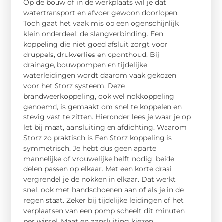
Op de bouw of in de werkplaats wil je dat
watertransport en afvoer gewoon doorlopen.
Toch gaat het vaak mis op een ogenschijnlijk
klein onderdeel: de slangverbinding. Een
koppeling die niet goed afsluit zorgt voor
druppels, drukverlies en oponthoud. Bij
drainage, bouwpompen en tijdelijke
waterleidingen wordt daarom vaak gekozen
voor het Storz systeem. Deze
brandweerkoppeling, ook wel nokkoppeling
genoemd, is gemaakt om snel te koppelen en
stevig vast te zitten. Hieronder lees je waar je op
let bij maat, aansluiting en afdichting. Waarom
Storz zo praktisch is Een Storz koppeling is
symmetrisch. Je hebt dus geen aparte
mannelijke of vrouwelijke helft nodig: beide
delen passen op elkaar. Met een korte draai
vergrendel je de nokken in elkaar. Dat werkt
snel, ook met handschoenen aan of als je in de
regen staat. Zeker bij tijdelijke leidingen of het
verplaatsen van een pomp scheelt dit minuten
per wissel. Maat en aansluiting kiezen