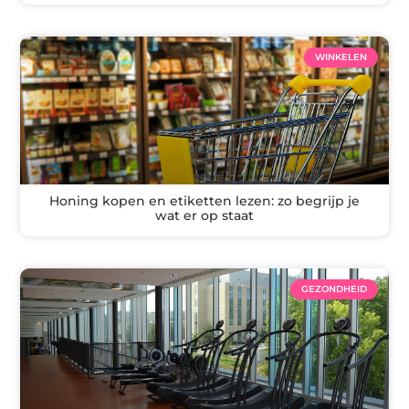
WINKELEN
Honing kopen en etiketten lezen: zo begrijp je
wat er op staat
GEZONDHEID