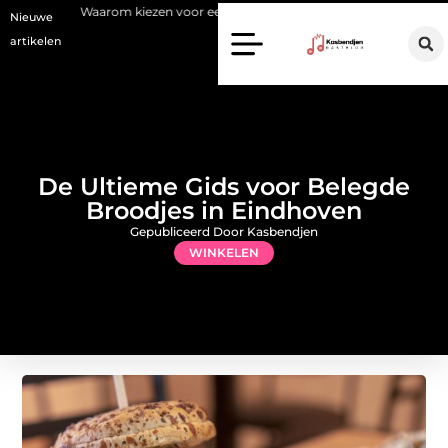
m kiezen voor een stukadoor in Amersfoort?
Staalconstructiebedrij
Nieuwe
artikelen
De Ultieme Gids voor Belegde
Broodjes in Eindhoven
Gepubliceerd Door Kasbendjen
WINKELEN