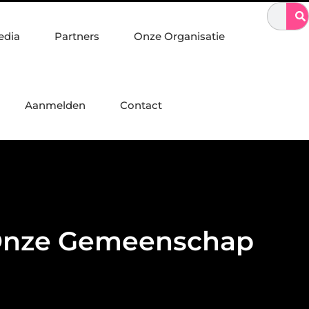
 in staalconstructies, constructiewerk en betonbouw
Sporten me
edia
Partners
Onze Organisatie
Aanmelden
Contact
p Onze Gemeenschap