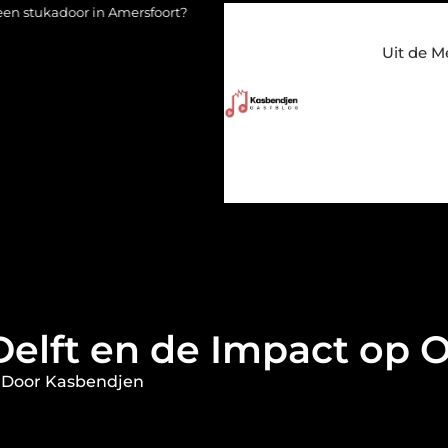
n Amersfoort?
Staalconstructiebedrijf Molenschot: vakmanschap
Uit de M
 Delft en de Impact o
 Door Kasbendjen