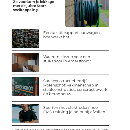
Zo voorkom je lekkage
met de juiste Storz
snelkoppeling
Een taxatierapport aanvragen:
hoe werkt het
Waarom kiezen voor een
stukadoor in Amersfoort?
Staalconstructiebedrijf
Molenschot: vakmanschap in
staalconstructies, constructiewerk
en betonbouw
Sporten met elektroden: hoe
EMS-training je helpt bij afvallen
Honing kopen en etiketten lezen: zo begrijp je wat