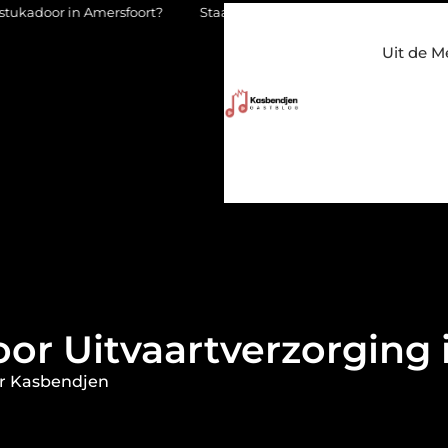
mersfoort?
Staalconstructiebedrijf Molenschot: vakmanschap in
Uit de M
or Uitvaartverzorging
r Kasbendjen