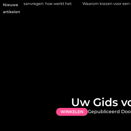
nvragen: hoe werkt het
Waarom kiezen voor een stukadoor in A
Nieuwe
artikelen
Uw Gids vo
Gepubliceerd Doo
WINKELEN